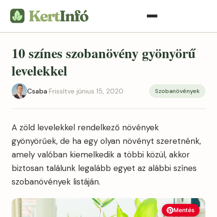
10 színes szobanövény gyönyörű
levelekkel
Csaba
·
Frissítve június 15, 2020
Szobanövények
A zöld levelekkel rendelkező növények
gyönyörűek, de ha egy olyan növényt szeretnénk,
amely valóban kiemelkedik a többi közül, akkor
biztosan találunk legalább egyet az alábbi színes
szobanövények listáján.
Mentés