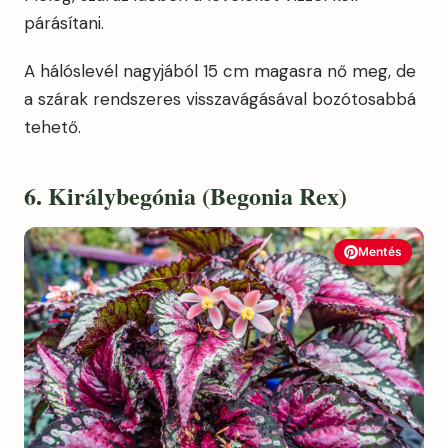
párásítani.
A hálóslevél nagyjából 15 cm magasra nő meg, de
a szárak rendszeres visszavágásával bozótosabbá
tehető.
6. Királybegónia (Begonia Rex)
Mentés