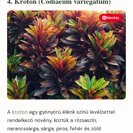
4. Kroton (Codiaeum variegatum)
Mentés
A
kroton
egy gyönyörű élénk színű levélzettel
rendelkező növény, köztük a rózsaszín,
narancssárga, sárga, piros, fehér és zöld.