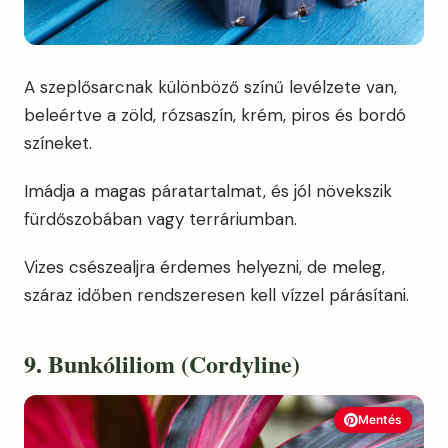
A szeplősarcnak különböző színű levélzete van,
beleértve a zöld, rózsaszín, krém, piros és bordó
színeket.
Imádja a magas páratartalmat, és jól növekszik
fürdőszobában vagy terráriumban.
Vizes csészealjra érdemes helyezni, de meleg,
száraz időben rendszeresen kell vízzel párásítani.
9. Bunkóliliom (Cordyline)
Mentés