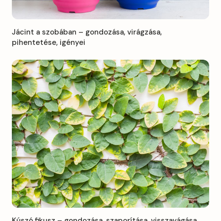
Jácint a szobában – gondozása, virágzása,
pihentetése, igényei
Kúszó fikusz – gondozása, szaporítása, visszavágása,