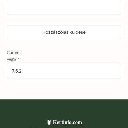
Current
ye@r
*
🪴 Kertinfo.com