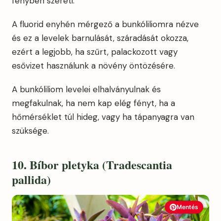
fényben szereti.
A fluorid enyhén mérgező a bunkóliliomra nézve
és ez a levelek barnulását, száradását okozza,
ezért a legjobb, ha szűrt, palackozott vagy
esővizet használunk a növény öntözésére.
A bunkóliliom levelei elhalványulnak és
megfakulnak, ha nem kap elég fényt, ha a
hőmérséklet túl hideg, vagy ha tápanyagra van
szüksége.
10. Bíbor pletyka (Tradescantia
pallida)
Mentés