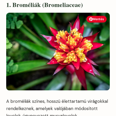
1. Broméliák (Bromeliaceae)
Mentés
A broméliák színes, hosszú élettartamú virágokkal
rendelkeznek, amelyek valójában módosított
levelek, úgynevezett murvalevelek.