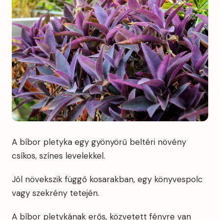
A bíbor pletyka egy gyönyörű beltéri növény
csíkos, színes levelekkel.
Jól növekszik függő kosarakban, egy könyvespolc
vagy szekrény tetején.
A bíbor pletykának erős, közvetett fényre van