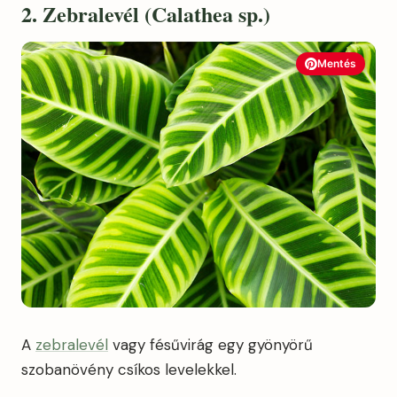
2. Zebralevél (Calathea sp.)
Mentés
A
zebralevél
vagy fésűvirág egy gyönyörű
szobanövény csíkos levelekkel.