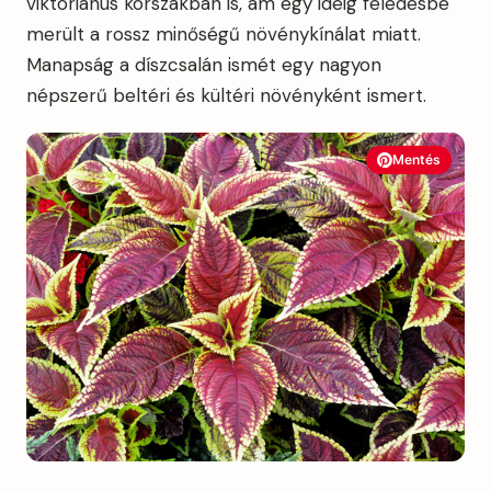
viktoriánus korszakban is, ám egy ideig feledésbe
merült a rossz minőségű növénykínálat miatt.
Manapság a díszcsalán ismét egy nagyon
népszerű beltéri és kültéri növényként ismert.
Mentés