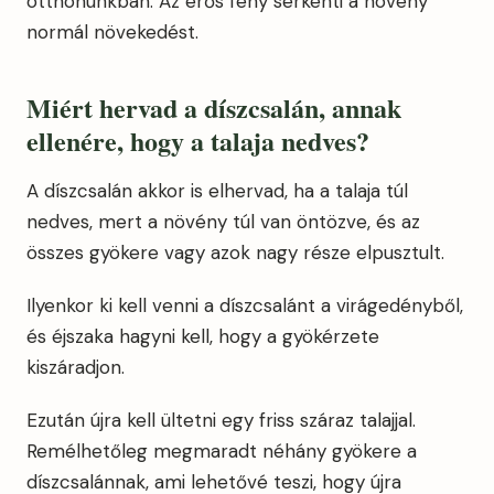
otthonunkban. Az erős fény serkenti a növény
normál növekedést.
Miért hervad a díszcsalán, annak
ellenére, hogy a talaja nedves?
A díszcsalán akkor is elhervad, ha a talaja túl
nedves, mert a növény túl van öntözve, és az
összes gyökere vagy azok nagy része elpusztult.
Ilyenkor ki kell venni a díszcsalánt a virágedényből,
és éjszaka hagyni kell, hogy a gyökérzete
kiszáradjon.
Ezután újra kell ültetni egy friss száraz talajjal.
Remélhetőleg megmaradt néhány gyökere a
díszcsalánnak, ami lehetővé teszi, hogy újra