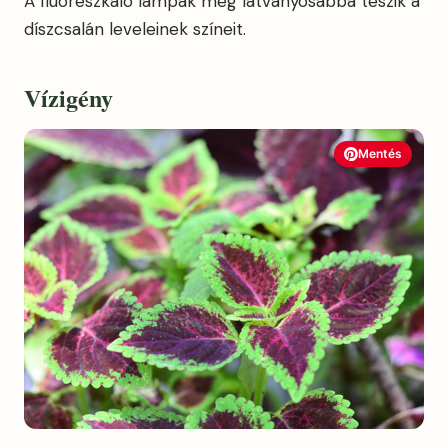
A fluoreszkáló lámpák még látványosabbá teszik a
díszcsalán leveleinek színeit.
Vízigény
Mentés