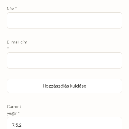
Név
*
E-mail cím
*
Current
ye@r
*