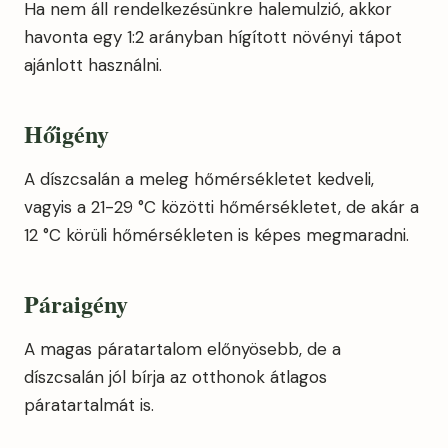
Ha nem áll rendelkezésünkre halemulzió, akkor
havonta egy 1:2 arányban hígított növényi tápot
ajánlott használni.
Hőigény
A díszcsalán a meleg hőmérsékletet kedveli,
vagyis a 21-29 °C közötti hőmérsékletet, de akár a
12 °C körüli hőmérsékleten is képes megmaradni.
Páraigény
A magas páratartalom előnyösebb, de a
díszcsalán jól bírja az otthonok átlagos
páratartalmát is.