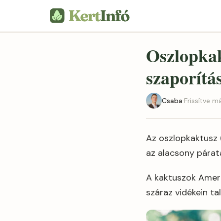
Oszlopkak
szaporítás
Csaba
·
Frissítve m
Az oszlopkaktusz 
az alacsony párata
A kaktuszok Ameri
száraz vidékein ta