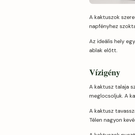
A kaktuszok szeret
napfényhez szokta
Az ideális hely e
ablak előtt.
Vízigény
A kaktusz talaja s
meglocsoljuk. A k
A kaktusz tavassza
Télen nagyon kevés