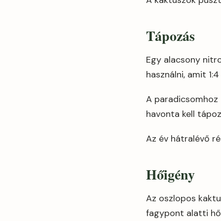
A kaktuszok puszt
Tápozás
Egy alacsony nitr
használni, amit 1:4
A paradicsomhoz h
havonta kell tápoz
Az év hátralévő ré
Hőigény
Az oszlopos kaktus
fagypont alatti hő