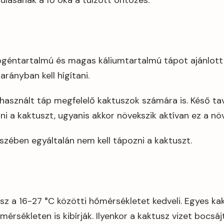
ulásának a fő oka a túlzott öntözés.
ogéntartalmú és magas káliumtartalmú tápot ajánlott
 arányban kell hígítani.
asznált táp megfelelő kaktuszok számára is. Késő ta
ni a kaktuszt, ugyanis akkor növekszik aktívan ez a nö
szében egyáltalán nem kell tápozni a kaktuszt.
z a 16-27 °C közötti hőmérsékletet kedveli. Egyes kak
mérsékleten is kibírják. Ilyenkor a kaktusz vizet bocsá