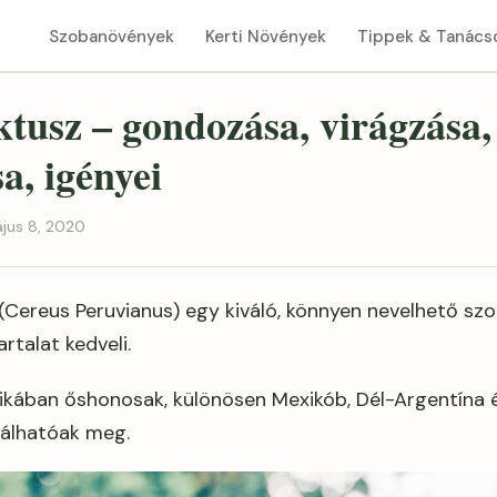
Szobanövények
Kerti Növények
Tippek & Tanács
tusz – gondozása, virágzása,
a, igényei
ájus 8, 2020
(Cereus Peruvianus) egy kiváló, könnyen nevelhető sz
rtalat kedveli.
kában őshonosak, különösen Mexikób, Dél-Argentína é
lálhatóak meg.