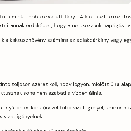
ik a minél több közvetett fényt. A kaktuszt fokozatos
tni, annak érdekében, hogy a ne okozzunk napégést a
gy kis kaktusznövény számára az ablakpárkány vagy egy
zinte teljesen száraz kell, hogy legyen, mielőtt újra al
aktusznak soha nem szabad a vízben állnia.
l, nyáron és kora ősszel több vizet igényel, amikor n
 vizet igényelnek.