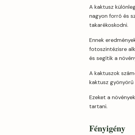
A kaktusz különle
nagyon forró és sz
takarékoskodni.
Ennek eredményeké
fotoszintézisre a
és segítik a növény
A kaktuszok szám
kaktusz gyönyörű v
Ezeket a növényeke
tartani.
Fényigény