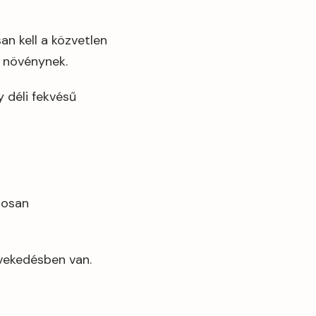
an kell a közvetlen
 növénynek.
 déli fekvésű
aposan
övekedésben van.