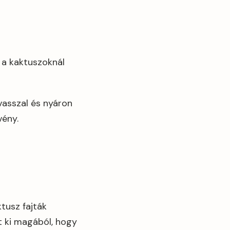
 a kaktuszoknál
vasszal és nyáron
vény.
tusz fajták
jt ki magából, hogy