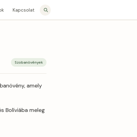
ok
Kapcsolat
Szobanövények
obanövény, amely
s Bolíviába meleg