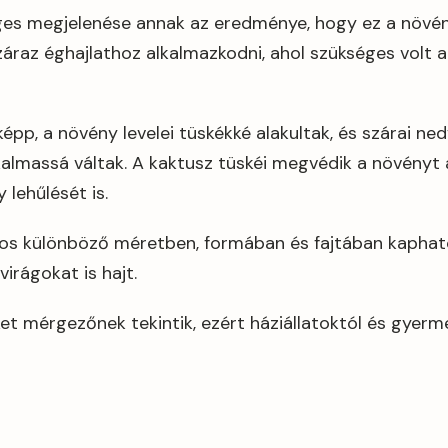
ges megjelenése annak az eredménye, hogy ez a növé
áraz éghajlathoz alkalmazkodni, ahol szükséges volt a 
pp, a növény levelei tüskékké alakultak, és szárai ne
lkalmassá váltak. A kaktusz tüskéi megvédik a növényt
 lehűlését is.
os különböző méretben, formában és fajtában kaphat
irágokat is hajt.
t mérgezőnek tekintik, ezért háziállatoktól és gyerme