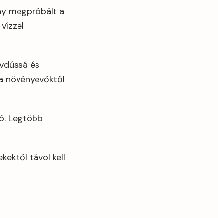
ny megpróbált a
vízzel
dvdússá és
 a növényevőktől
ó. Legtöbb
kektől távol kell