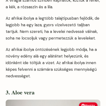
A virágai számos színben kaphatók, köztük a fehér,
a kék, a rózsaszín és a lila.
Az afrikai ibolya a legtöbb talajtípusban fejlődik, de
legjobb ha egy laza, gyors vízelvezető taljban
tartjuk. Nem szereti, ha a levelei nedvessé válnak,
soha ne locsoljuk vagy permetezzük a leveleket.
Az afrikai ibolya öntözésének legjobb módja, ha a
növény edény alá egy alátétet helyezünk, és
időnként ide töltjük a vizet. Az afrikai ibolya innen
képes felvenni a számára szükséges mennyiségű
nedvességet.
3. Aloe vera
Mentés