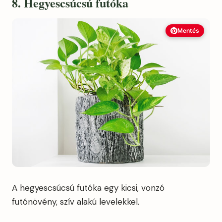
8. Hegyescsúcsú futóka
Mentés
A hegyescsúcsú futóka egy kicsi, vonzó
futónövény, szív alakú levelekkel.