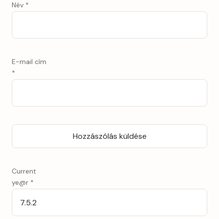
Név
*
E-mail cím
*
Current
ye@r
*