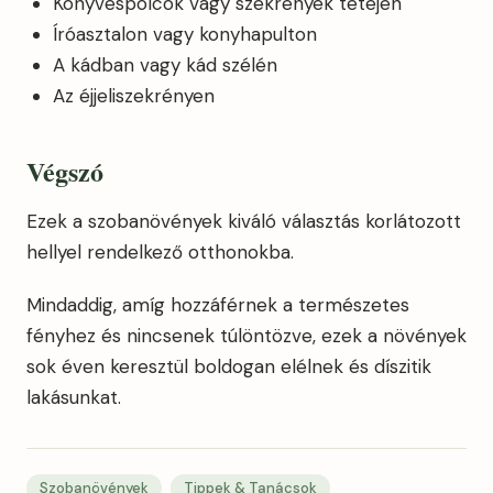
Könyvespolcok vagy szekrények tetején
Íróasztalon vagy konyhapulton
A kádban vagy kád szélén
Az éjjeliszekrényen
Végszó
Ezek a szobanövények kiváló választás korlátozott
hellyel rendelkező otthonokba.
Mindaddig, amíg hozzáférnek a természetes
fényhez és nincsenek túlöntözve, ezek a növények
sok éven keresztül boldogan elélnek és díszitik
lakásunkat.
Szobanövények
Tippek & Tanácsok