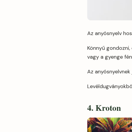
Az anyósnyelv hos
Könnyű gondozni, é
vagy a gyenge fén
Az anyósnyelvnek j
Levéldugványokból
4. Kroton