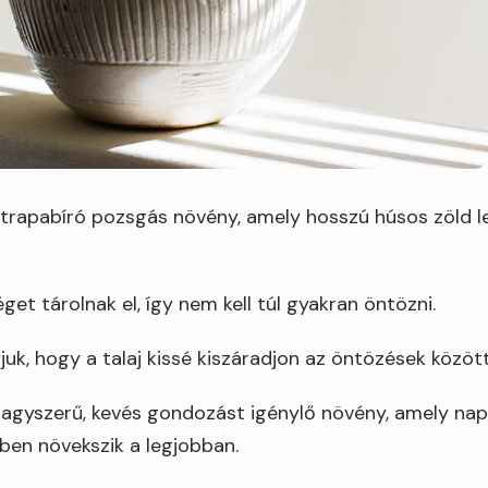
strapabíró pozsgás növény, amely hosszú húsos zöld le
get tárolnak el, így nem kell túl gyakran öntözni.
juk, hogy a talaj kissé kiszáradjon az öntözések között
nagyszerű, kevés gondozást igénylő növény, amely nap
ben növekszik a legjobban.