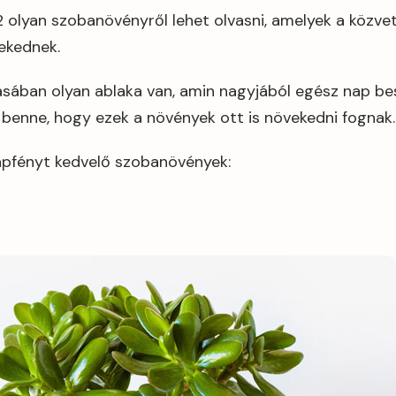
2 olyan szobanövényről lehet olvasni, amelyek a közve
vekednek.
kásában olyan ablaka van, amin nagyjából egész nap be
 benne, hogy ezek a növények ott is növekedni fognak.
apfényt kedvelő szobanövények: