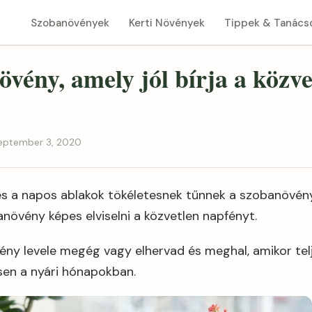
Szobanövények
Kerti Növények
Tippek & Tanács
övény, amely jól bírja a közve
szeptember 3, 2020
és a napos ablakok tökéletesnek tűnnek a szobanövén
övény képes elviselni a közvetlen napfényt.
y levele megég vagy elhervad és meghal, amikor tel
ösen a nyári hónapokban.