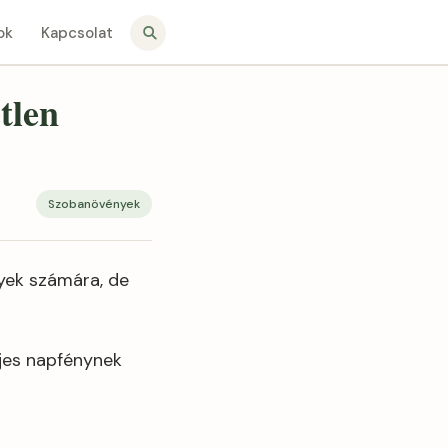
ok
Kapcsolat
tlen
Szobanövények
yek számára, de
jes napfénynek