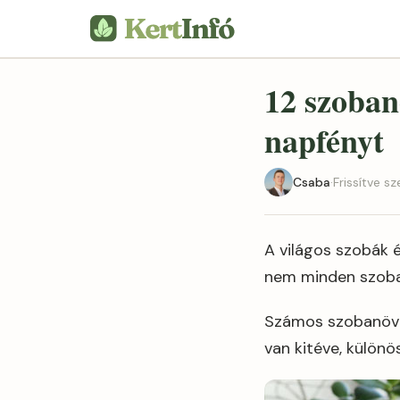
12 szoban
napfényt
Csaba
·
Frissítve 
A világos szobák 
nem minden szoban
Számos szobanövén
van kitéve, külön