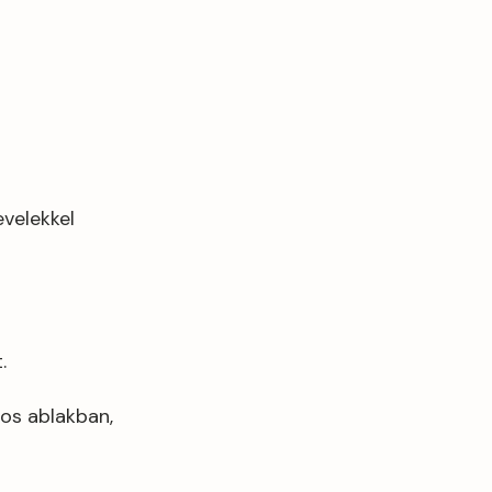
velekkel
.
os ablakban,