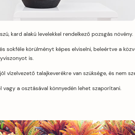
szú, kard alakú levelekkel rendelkező pozsgás növény.
s sokféle körülményt képes elviselni, beleértve a köz
yviszonyot is.
ól vízelvezető talajkeverékre van szüksége, és nem sze
 vagy a osztásával könnyedén lehet szaporítani.