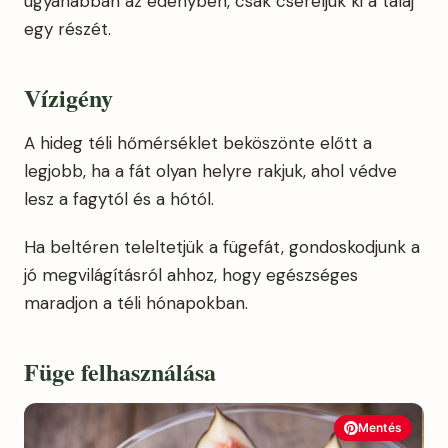
ugyanabban az edényben, csak cseréljük ki a talaj
egy részét.
Vízigény
A hideg téli hőmérséklet beköszönte előtt a
legjobb, ha a fát olyan helyre rakjuk, ahol védve
lesz a fagytól és a hótól.
Ha beltéren teleltetjük a fügefát, gondoskodjunk a
jó megvilágításról ahhoz, hogy egészséges
maradjon a téli hónapokban.
Füge felhasználása
Mentés