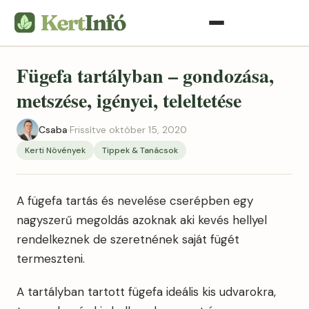
Fügefa tartályban – gondozása,
metszése, igényei, teleltetése
Csaba
·
Frissítve október 15, 2020
Kerti Növények
Tippek & Tanácsok
A fügefa tartás és nevelése cserépben egy
nagyszerű megoldás azoknak aki kevés hellyel
rendelkeznek de szeretnének saját fügét
termeszteni.
A tartályban tartott fügefa ideális kis udvarokra,