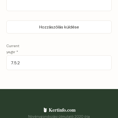
Current
ye@r
*
🪴 Kertinfo.com
Növénygondozási útmutató 2020 óta