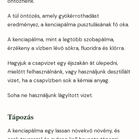
öntöznénk.
A túl öntözés, amely gyökérrothadást
eredményez, a kenciapálma pusztulásának fő oka.
A kenciapálma, mint a legtöbb szobapálma,
érzékeny a vízben lévő sókra, fluoridra és klórra.
Hagyjuk a csapvizet egy éjszakán át ülepedni,
mielőtt felhasználnánk, vagy használjunk desztillált
vizet, ha a csapvízben sok a kémiai anyag.
Soha ne használjunk lágyított vizet.
Tápozás
A kenciapálma egy lassan növekvő növény, és