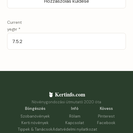
Current
ye@r
*
🪴 Kertinfo.com
Növénygondozási útmutató 2020 óta
Böngészés
Infó
Kövess
Szobanövények
Rólam
Pinterest
Kerti növények
Kapcsolat
Facebook
Tippek & Tanácsok
Adatvédelmi nyilatkozat