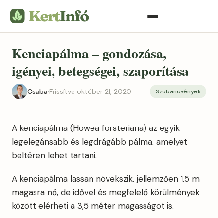
Kenciapálma – gondozása,
igényei, betegségei, szaporítása
Csaba
·
Frissítve október 21, 2020
Szobanövények
A kenciapálma (Howea forsteriana) az egyik
legelegánsabb és legdrágább pálma, amelyet
beltéren lehet tartani.
A kenciapálma lassan növekszik, jellemzően 1,5 m
magasra nő, de idővel és megfelelő körülmények
között elérheti a 3,5 méter magasságot is.