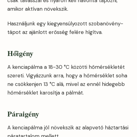
csak tavasszal és nyáron kell havonta tápozni,
amikor aktívan növekszik.
Használjunk egy kiegyensúlyozott szobanövény-
tápot az ajánlott erősség felére hígítva.
Hőigény
A kenciapálma a 18-30 °C közötti hőmérsékletét
szereti. Vigyázzunk arra, hogy a hőmérséklet soha
ne csökkenjen 13 °C alá, mivel az ennél hidegebb
hőmérséklet karosítja a pálmát.
Páraigény
A kenciapálma jól növekszik az alapvető háztartási
páratartalom mellett.