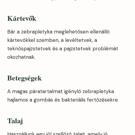
Kártevők
Bár a zebrapletyka meglehetősen ellenálló
kártevőkkel szemben, a levéltetvek, a
teknőspajzstetvek és a pajzstetvek problémát
okozhatnak.
Betegségek
A magas páratartalmat igénylő zebrapletyka
hajlamos a gombás és bakteriális fertőzésekre.
Talaj
Használjunk egy jól szellőző talajt, amely jó