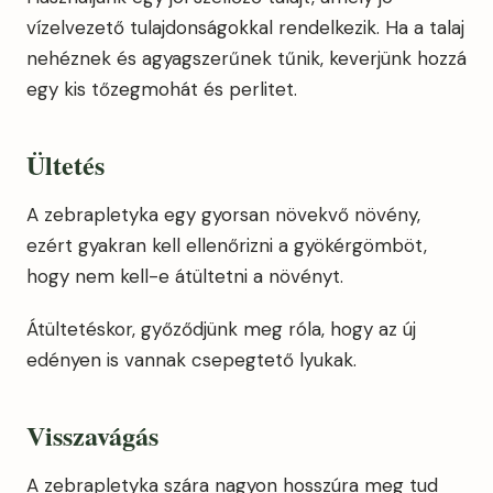
vízelvezető tulajdonságokkal rendelkezik. Ha a talaj
nehéznek és agyagszerűnek tűnik, keverjünk hozzá
egy kis tőzegmohát és perlitet.
Ültetés
A zebrapletyka egy gyorsan növekvő növény,
ezért gyakran kell ellenőrizni a gyökérgömböt,
hogy nem kell-e átültetni a növényt.
Átültetéskor, győződjünk meg róla, hogy az új
edényen is vannak csepegtető lyukak.
Visszavágás
A zebrapletyka szára nagyon hosszúra meg tud