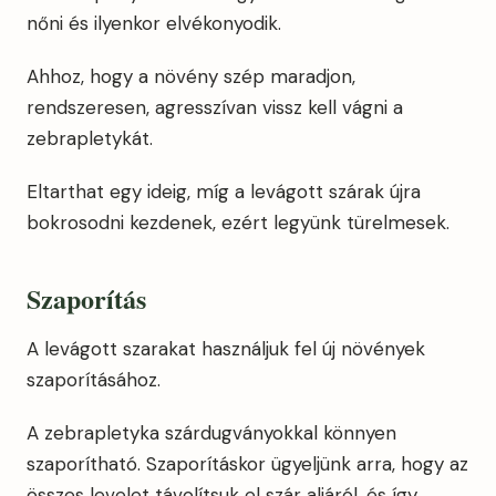
nőni és ilyenkor elvékonyodik.
Ahhoz, hogy a növény szép maradjon,
rendszeresen, agresszívan vissz kell vágni a
zebrapletykát.
Eltarthat egy ideig, míg a levágott szárak újra
bokrosodni kezdenek, ezért legyünk türelmesek.
Szaporítás
A levágott szarakat használjuk fel új növények
szaporításához.
A zebrapletyka szárdugványokkal könnyen
szaporítható. Szaporításkor ügyeljünk arra, hogy az
összes levelet távolítsuk el szár aljáról, és így