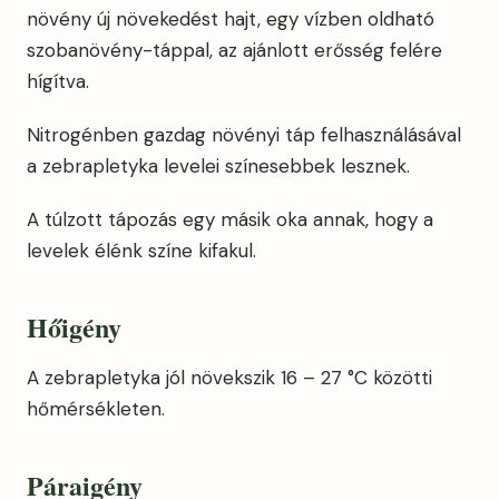
növény új növekedést hajt, egy vízben oldható
szobanövény-táppal, az ajánlott erősség felére
hígítva.
Nitrogénben gazdag növényi táp felhasználásával
a zebrapletyka levelei színesebbek lesznek.
A túlzott tápozás egy másik oka annak, hogy a
levelek élénk színe kifakul.
Hőigény
A zebrapletyka jól növekszik 16 – 27 °C közötti
hőmérsékleten.
Pá
raigény