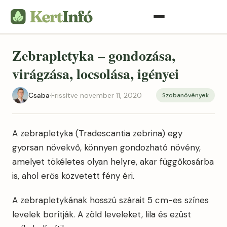
Zebrapletyka – gondozása,
virágzása, locsolása, igényei
Csaba
·
Frissítve november 11, 2020
Szobanövények
A zebrapletyka (Tradescantia zebrina) egy
gyorsan növekvő, könnyen gondozható növény,
amelyet tökéletes olyan helyre, akar függőkosárba
is, ahol erős közvetett fény éri.
A zebrapletykának hosszú szárait 5 cm-es színes
levelek borítják. A zöld leveleket, lila és ezüst