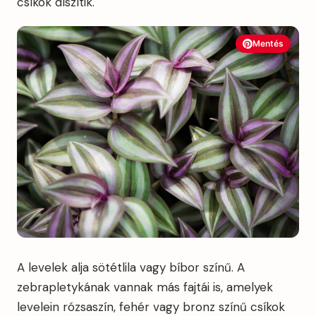
csíkok díszítik.
Mentés
A levelek alja sötétlila vagy bíbor színű. A
zebrapletykának vannak más fajtái is, amelyek
levelein rózsaszín, fehér vagy bronz színű csíkok