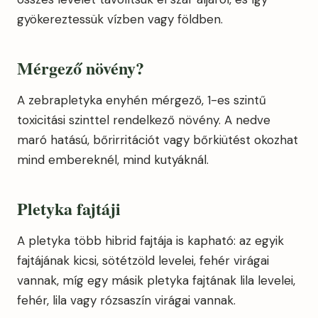
gyökereztessük vízben vagy földben.
Mérgező növény?
A zebrapletyka enyhén mérgező, 1-es szintű
toxicitási szinttel rendelkező növény. A nedve
maró hatású, bőrirritációt vagy bőrkiütést okozhat
mind embereknél, mind kutyáknál.
Pletyka fajtáji
A pletyka több hibrid fajtája is kapható: az egyik
fajtájának kicsi, sötétzöld levelei, fehér virágai
vannak, míg egy másik pletyka fajtának lila levelei,
fehér, lila vagy rózsaszín virágai vannak.