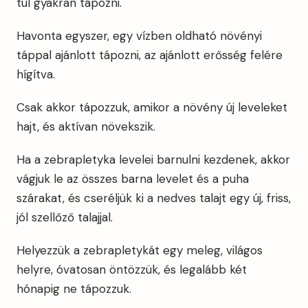
túl gyakran tápozni.
Havonta egyszer, egy vízben oldható növényi
táppal ajánlott tápozni, az ajánlott erősség felére
hígítva.
Csak akkor tápozzuk, amikor a növény új leveleket
hajt, és aktívan növekszik.
Ha a zebrapletyka levelei barnulni kezdenek, akkor
vágjuk le az összes barna levelet és a puha
szárakat, és cseréljük ki a nedves talajt egy új, friss,
jól szellőző talajjal.
Helyezzük a zebrapletykát egy meleg, világos
helyre, óvatosan öntözzük, és legalább két
hónapig ne tápozzuk.