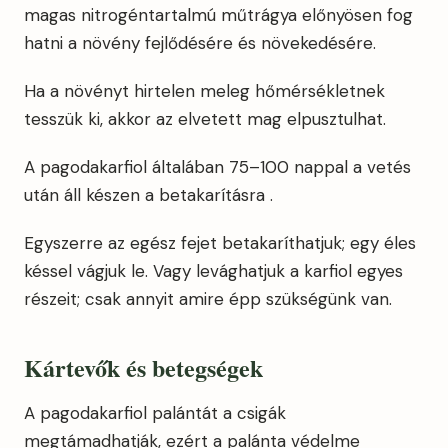
magas nitrogéntartalmú műtrágya előnyösen fog
hatni a növény fejlődésére és növekedésére.
Ha a növényt hirtelen meleg hőmérsékletnek
tesszük ki, akkor az elvetett mag elpusztulhat.
A pagodakarfiol általában 75–100 nappal a vetés
után áll készen a betakarításra .
Egyszerre az egész fejet betakaríthatjuk; egy éles
késsel vágjuk le. Vagy levághatjuk a karfiol egyes
részeit; csak annyit amire épp szükségünk van.
Kártevők és betegségek
A pagodakarfiol palántát a csigák
megtámadhatják, ezért a palánta védelme