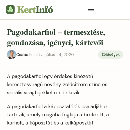
Pagodakarfiol – termesztése,
gondozása, igényei, kártevői
Csaba
·
Frissítve július 24, 2020
Zöldségek
A pagodakarfiol egy érdekes kinézetű
keresztesvirágú növény, zöldcitrom színű és
spirális virágfejekkel rendelkezik.
A pagodakarfiol a káposztafélék családjához
tartozik, amely magába foglalja a brokkolit, a
karfiolt, a káposztát és a kelkáposztát.