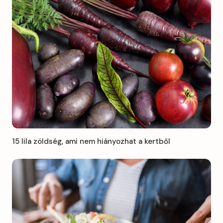
15 lila zöldség, ami nem hiányozhat a kertből