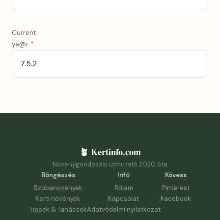
Current
ye@r
*
🪴 Kertinfo.com
Növénygondozási útmutató 2020 óta
Böngészés
Infó
Kövess
Szobanövények
Rólam
Pinterest
Kerti növények
Kapcsolat
Facebook
Tippek & Tanácsok
Adatvédelmi nyilatkozat