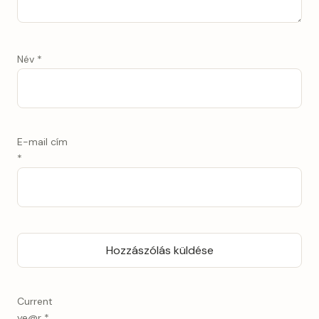
Név
*
E-mail cím
*
Current
ye@r
*