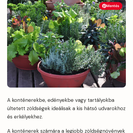
Mentés
A konténerekbe, edényekbe vagy tartályokba
ültetett zöldségek ideálisak a kis hátsó udvarokhoz
és erkélyekhez.
A konténerek számára a legjobb zöldségnövények