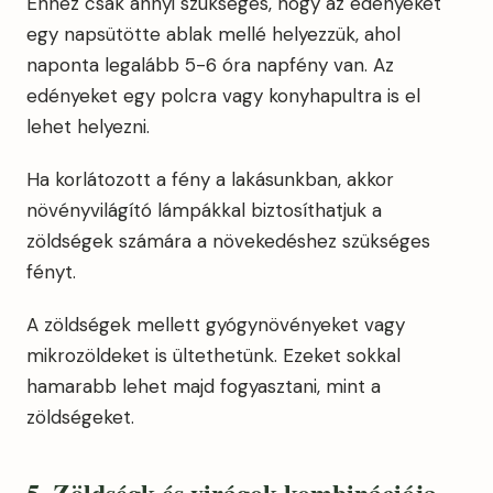
Ehhez csak annyi szükséges, hogy az edényeket
egy napsütötte ablak mellé helyezzük, ahol
naponta legalább 5-6 óra napfény van. Az
edényeket egy polcra vagy konyhapultra is el
lehet helyezni.
Ha korlátozott a fény a lakásunkban, akkor
növényvilágító lámpákkal biztosíthatjuk a
zöldségek számára a növekedéshez szükséges
fényt.
A zöldségek mellett gyógynövényeket vagy
mikrozöldeket is ültethetünk. Ezeket sokkal
hamarabb lehet majd fogyasztani, mint a
zöldségeket.
5. Zöldségk és virágok kombinációja