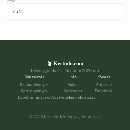
🪴 Kertinfo.com
Növénygondozási útmutató 2020 óta
Böngészés
Infó
Kövess
Szobanövények
Rólam
Pinterest
Kerti növények
Kapcsolat
Facebook
Tippek & Tanácsok
Adatvédelmi nyilatkozat
© 2026 Kertinfó. Minden jog fenntartva.