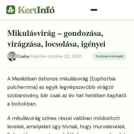
Mikulásvirág – gondozása,
virágzása, locsolása, igényei
Csaba
·
Frissítve október 22, 2020
Szobanövények
A Mexikóban őshonos mikulásvirág (Euphorbia
pulcherrima) az egyik legnépszerűbb virágzó
szobanövény, bár csak az év hat hetében kapható
a boltokban.
A mikulásvirág színes részei valóban módosított
levelek, amelyeket úgy hívnak, hogy murvalevelek.