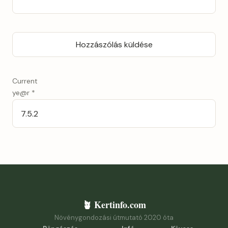
Current
ye@r
*
🪴 Kertinfo.com
Növénygondozási útmutató 2020 óta