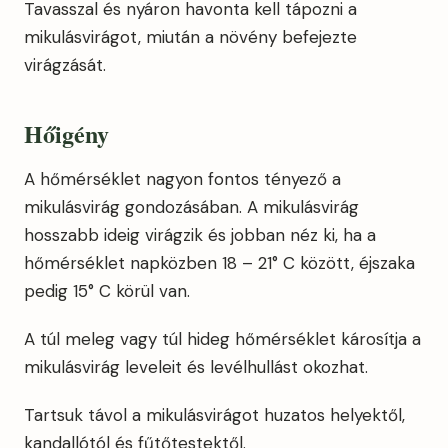
Tavasszal és nyáron havonta kell tápozni a
mikulásvirágot, miután a növény befejezte
virágzását.
Hőigény
A hőmérséklet nagyon fontos tényező a
mikulásvirág gondozásában. A mikulásvirág
hosszabb ideig virágzik és jobban néz ki, ha a
hőmérséklet napközben 18 – 21° C között, éjszaka
pedig 15° C körül van.
A túl meleg vagy túl hideg hőmérséklet károsítja a
mikulásvirág leveleit és levélhullást okozhat.
Tartsuk távol a mikulásvirágot huzatos helyektől,
kandallótól és fűtőtestektől.