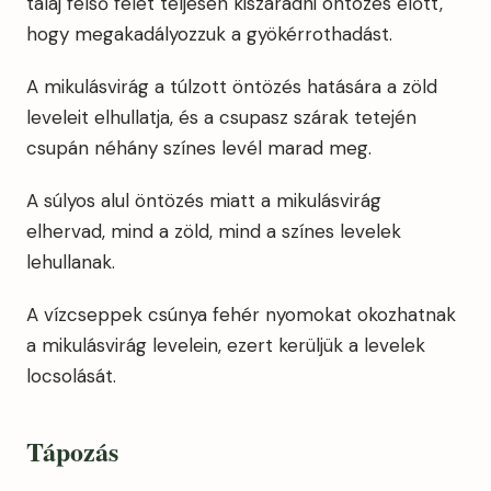
talaj felső felét teljesen kiszáradni öntözés előtt,
hogy megakadályozzuk a gyökérrothadást.
A mikulásvirág a túlzott öntözés hatására a zöld
leveleit elhullatja, és a csupasz szárak tetején
csupán néhány színes levél marad meg.
A súlyos alul öntözés miatt a mikulásvirág
elhervad, mind a zöld, mind a színes levelek
lehullanak.
A vízcseppek csúnya fehér nyomokat okozhatnak
a mikulásvirág levelein, ezert kerüljük a levelek
locsolását.
Tápozás