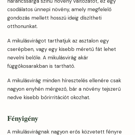
narancssárga színű növény változatot, ez egy
csodálatos ünnepi növény, amely megfelelő
gondozás mellett hosszú ideig díszítheti
otthonunkat.
A mikulásvirágot tarthatjuk az asztalon egy
cserépben, vagy egy kisebb méretű fát lehet
nevelni belőle. A mikulásvirág akár
függőkosarakban is tartható.
A mikulásvirág minden híresztelés ellenére csak
nagyon enyhén mérgező, bár a növény tejszerű
nedve kisebb bőrirritációt okozhat.
Fényigény
A mikulásvirágnak nagyon erős közvetett fényre