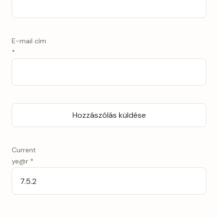
E-mail cím
*
Current
ye@r
*