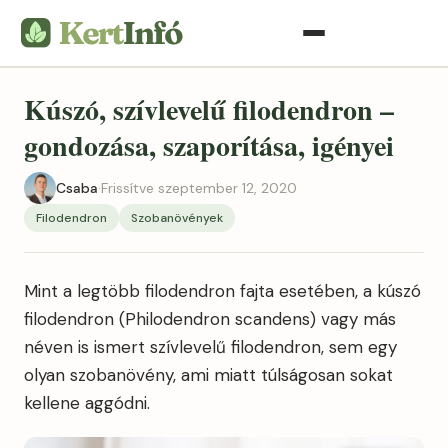
Kúszó, szívlevelű filodendron –
gondozása, szaporítása, igényei
Csaba
·
Frissítve szeptember 12, 2020
Filodendron
Szobanövények
Mint a legtöbb filodendron fajta esetében, a kúszó
filodendron (Philodendron scandens) vagy más
néven is ismert szívlevelű filodendron, sem egy
olyan szobanövény, ami miatt túlságosan sokat
kellene aggódni.