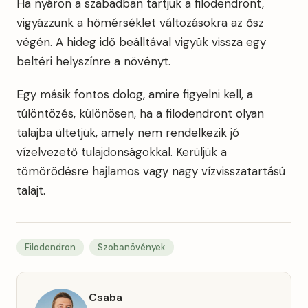
Ha nyáron a szabadban tartjuk a filodendront,
vigyázzunk a hőmérséklet változásokra az ősz
végén. A hideg idő beálltával vigyük vissza egy
beltéri helyszínre a növényt.
Egy másik fontos dolog, amire figyelni kell, a
túlöntözés, különösen, ha a filodendront olyan
talajba ültetjük, amely nem rendelkezik jó
vízelvezető tulajdonságokkal. Kerüljük a
tömörödésre hajlamos vagy nagy vízvisszatartású
talajt.
Filodendron
Szobanövények
Csaba