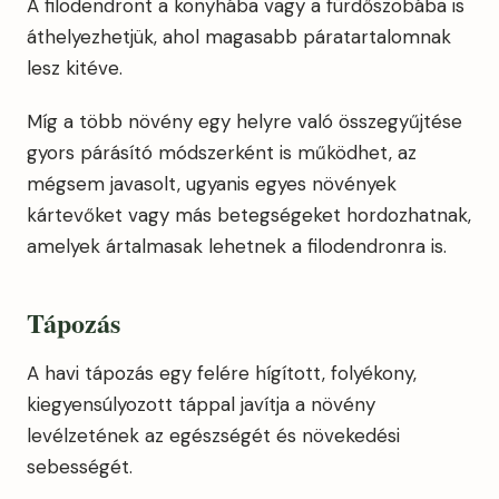
A filodendront a konyhába vagy a fürdőszobába is
áthelyezhetjük, ahol magasabb páratartalomnak
lesz kitéve.
Míg a több növény egy helyre való összegyűjtése
gyors párásító módszerként is működhet, az
mégsem javasolt, ugyanis egyes növények
kártevőket vagy más betegségeket hordozhatnak,
amelyek ártalmasak lehetnek a filodendronra is.
Tápozás
A havi tápozás egy felére hígított, folyékony,
kiegyensúlyozott táppal javítja a növény
levélzetének az egészségét és növekedési
sebességét.