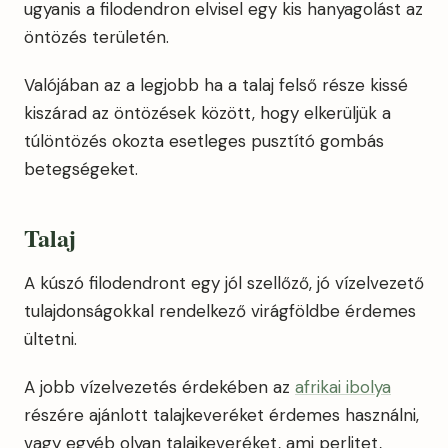
ugyanis a filodendron elvisel egy kis hanyagolást az
öntözés területén.
Valójában az a legjobb ha a talaj felső része kissé
kiszárad az öntözések között, hogy elkerüljük a
túlöntözés okozta esetleges pusztító gombás
betegségeket.
Talaj
A kúszó filodendront egy jól szellőző, jó vízelvezető
tulajdonságokkal rendelkező virágföldbe érdemes
ültetni.
A jobb vízelvezetés érdekében az
afrikai ibolya
részére ajánlott talajkeveréket érdemes használni,
vagy egyéb olyan talajkeveréket, ami perlitet,