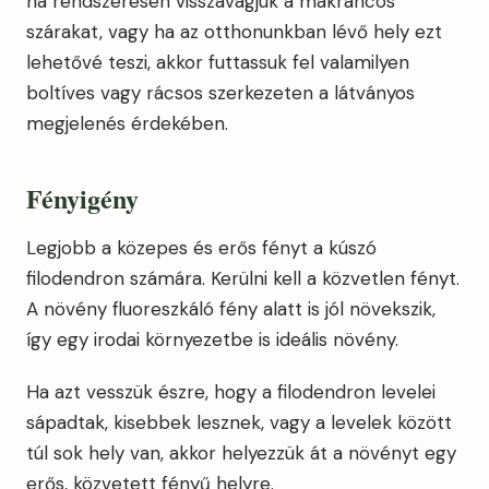
ha rendszeresen visszavágjuk a makrancos
szárakat, vagy ha az otthonunkban lévő hely ezt
lehetővé teszi, akkor futtassuk fel valamilyen
boltíves vagy rácsos szerkezeten a látványos
megjelenés érdekében.
Fényigény
Legjobb a közepes és erős fényt a kúszó
filodendron számára. Kerülni kell a közvetlen fényt.
A növény fluoreszkáló fény alatt is jól növekszik,
így egy irodai környezetbe is ideális növény.
Ha azt vesszük észre, hogy a filodendron levelei
sápadtak, kisebbek lesznek, vagy a levelek között
túl sok hely van, akkor helyezzük át a növényt egy
erős, közvetett fényű helyre.