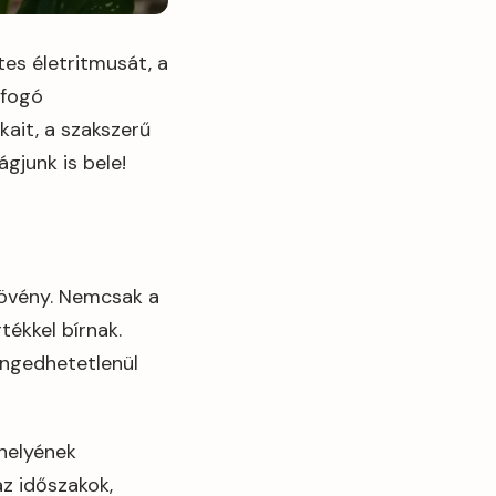
s életritmusát, a
tfogó
it, a szakszerű
gjunk is bele!
növény. Nemcsak a
tékkel bírnak.
engedhetetlenül
helyének
az időszakok,