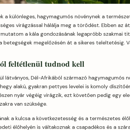
k a különleges, hagymagumós növénynek a természete
őséges virágzással hálálja meg a törődést. Ebben az á
utatom a kála gondozásának legapróbb szakmai titka
a betegségek megelőzésén át a sikeres teleltetésig. Vá
l feltétlenül tudnod kell
vül látványos, Dél-Afrikából származó hagymagumós 
lhegy alakú, gyakran pettyes levelei is komoly díszítőér
észen nyár végéig virágzik, ezt követően pedig egy el
zakra van szüksége.
nak a kulcsa a következetesség és a természetes élő
edeti élőhelyén is váltakoznak a csapadékos és a szár