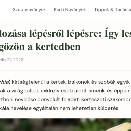
Szobanövények
Kerti Növények
Tippek & Tanács
ozása lépésről lépésre: Így le
ágözön a kertedben
rilis 27, 2026
hia
)
kétségtelenül a kertek, balkonok és szobák egyi
k a virágboltok exkluzív csokraiból ismerik, és éppen
tthoni nevelése bonyolult feladat. Kertészeti szakem
kála nevelése egyáltalán nem lehetetlen küldetés.