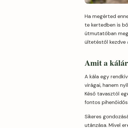
Ha megérted enne
te kertedben is b
útmutatóban megm
ültetéstől kezdve 
Amit a káláró
A kála egy rendkí
virágai, hanem nyí
Késő tavasztól eg
fontos pihenőidős
Sikeres gondozásá
utánzása. Mivel er