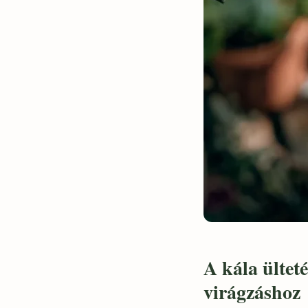
A kála ültet
virágzáshoz