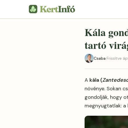
Kála gond
tartó vir
Csaba
·
Frissítve áp
A
kála (
Zantedesc
növénye. Sokan csa
gondolják, hogy o
megnyugtatlak: a 