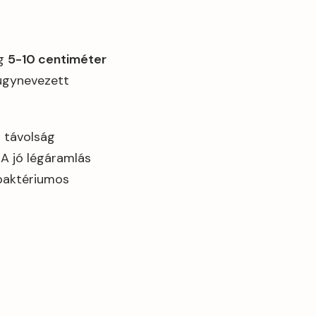
ig
5-10 centiméter
 úgynevezett
a távolság
 A jó légáramlás
 baktériumos