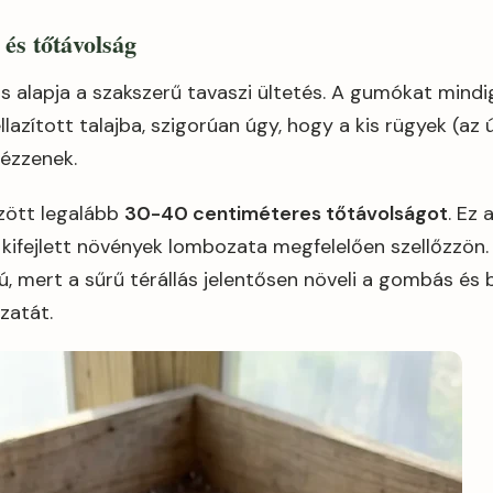
 és tőtávolság
s alapja a szakszerű tavaszi ültetés. A gumókat mind
llazított talajba, szigorúan úgy, hogy a kis rügyek (az
nézzenek.
zött legalább
30-40 centiméteres tőtávolságot
. Ez 
 kifejlett növények lombozata megfelelően szellőzzön.
ú, mert a sűrű térállás jelentősen növeli a gombás és
zatát.