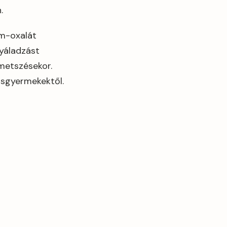
.
m-oxalát
nyáladzást
 metszésekor.
kisgyermekektől.