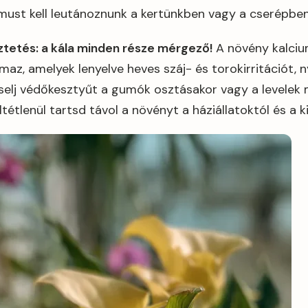
tmust kell leutánoznunk a kertünkben vagy a cserépben
tetés: a kála minden része mérgező!
A növény kalciu
lmaz, amelyek lenyelve heves száj- és torokirritációt, 
iselj védőkesztyűt a gumók osztásakor vagy a levelek
ltétlenül tartsd távol a növényt a háziállatoktól és a 