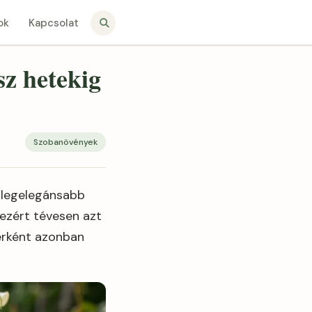
ok
Kapcsolat
sz hetekig
Szobanövények
k legelegánsabb
 ezért tévesen azt
berként azonban