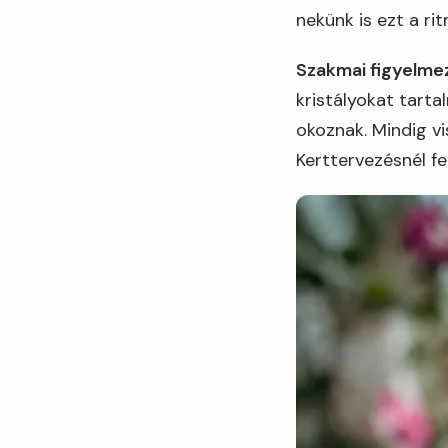
nekünk is ezt a ri
Szakmai figyelmez
kristályokat tarta
okoznak. Mindig v
Kerttervezésnél fe