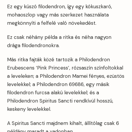
Ez egy kúszó filodendron, így egy kókuszkaró,
mohaoszlop vagy más szerkezet használata
megkönnyíti a felfelé való növekedést.
Ez csak néhány példa a ritka és néha nagyon
drága filodendronokra.
Más ritka fajták közé tartozik a Philodendron
Erubescens ‘Pink Princess’, rózsaszín színfoltokkal
a leveleken; a Philodendron Mamei fényes, ezüstös
levelekkel; a Philodendron 69686, egy másik
filodendron furcsa alakú levelekkel; és a
Philodendron Spiritus Sancti rendkívül hosszú,
keskeny levelekkel.
A Spiritus Sancti majdnem kihalt, állítólag csak 6
példány maradt a vadonban.