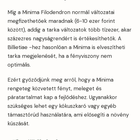
Míg a Minima Filodendron normál változatai
megfizethetőek maradnak (6-10 ezer forint
között), addig a tarka változatok több tízezer, akar
százezres nagyságrendért is értékesíthetők. A
Billietiae -hez hasonlóan a Minima is elveszítheti
tarka megjelenését, ha a fényviszony nem
optimális.
Ezért győződjünk meg arról, hogy a Minima
rengeteg közvetett fényt, meleget és
páratartalmat kap a fejlődéshez. Ugyanakkor
szükséges lehet egy kókuszkaró vagy egyéb
támasztórúd használatára, ami elősegíti a növény
kúszását.