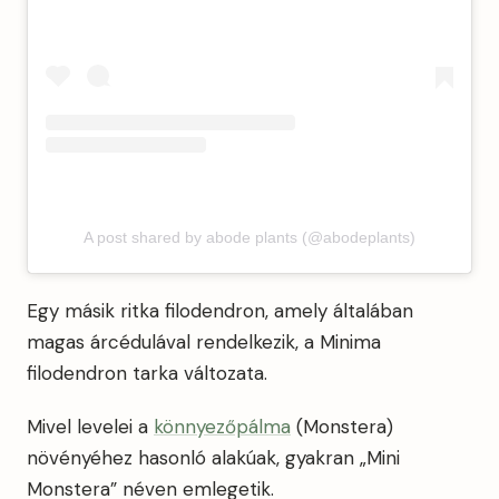
A post shared by abode plants (@abodeplants)
Egy másik ritka filodendron, amely általában
magas árcédulával rendelkezik, a Minima
filodendron tarka változata.
Mivel levelei a
könnyezőpálma
(Monstera)
növényéhez hasonló alakúak, gyakran „Mini
Monstera” néven emlegetik.