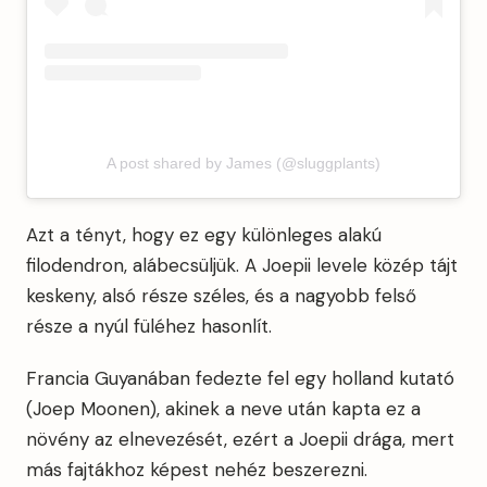
A post shared by James (@sluggplants)
Azt a tényt, hogy ez egy különleges alakú
filodendron, alábecsüljük. A Joepii levele közép tájt
keskeny, alsó része széles, és a nagyobb felső
része a nyúl füléhez hasonlít.
Francia Guyanában fedezte fel egy holland kutató
(Joep Moonen), akinek a neve után kapta ez a
növény az elnevezését, ezért a Joepii drága, mert
más fajtákhoz képest nehéz beszerezni.