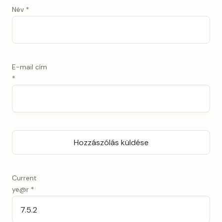
Név
*
E-mail cím
*
Current
ye@r
*