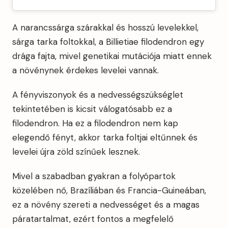
A narancssárga szárakkal és hosszú levelekkel,
sárga tarka foltokkal, a Billietiae filodendron egy
drága fajta, mivel genetikai mutációja miatt ennek
a növénynek érdekes levelei vannak.
A fényviszonyok és a nedvességszükséglet
tekintetében is kicsit válogatósabb ez a
filodendron. Ha ez a filodendron nem kap
elegendő fényt, akkor tarka foltjai eltűnnek és
levelei újra zöld színűek lesznek.
Mivel a szabadban gyakran a folyópartok
közelében nő, Brazíliában és Francia-Guineában,
ez a növény szereti a nedvességet és a magas
páratartalmat, ezért fontos a megfelelő