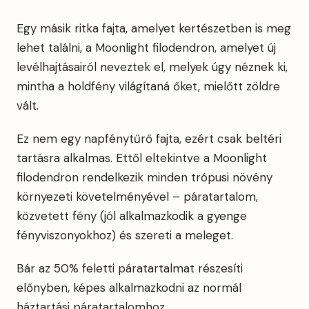
Egy másik ritka fajta, amelyet kertészetben is meg
lehet találni, a Moonlight filodendron, amelyet új
levélhajtásairól neveztek el, melyek úgy néznek ki,
mintha a holdfény világítaná őket, mielőtt zöldre
vált.
Ez nem egy napfénytűrő fajta, ezért csak beltéri
tartásra alkalmas. Ettől eltekintve a Moonlight
filodendron rendelkezik minden trópusi növény
környezeti követelményével – páratartalom,
közvetett fény (jól alkalmazkodik a gyenge
fényviszonyokhoz) és szereti a meleget.
Bár az 50% feletti páratartalmat részesíti
előnyben, képes alkalmazkodni az normál
háztartási páratartalomhoz.