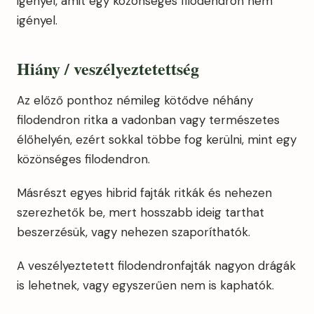
igényel, amit egy közönséges filodendron nem
igényel.
Hiány / veszélyeztetettség
Az előző ponthoz némileg kötődve néhány
filodendron ritka a vadonban vagy természetes
élőhelyén, ezért sokkal többe fog kerülni, mint egy
közönséges filodendron.
Másrészt egyes hibrid fajták ritkák és nehezen
szerezhetők be, mert hosszabb ideig tarthat
beszerzésük, vagy nehezen szaporíthatók.
A veszélyeztetett filodendronfajták nagyon drágák
is lehetnek, vagy egyszerűen nem is kaphatók.