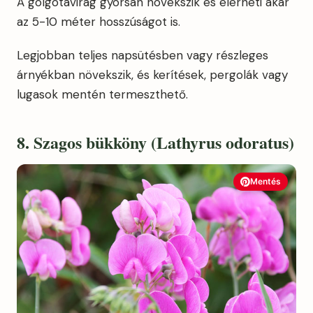
A golgotavirág gyorsan növekszik és elérheti akár
az 5-10 méter hosszúságot is.
Legjobban teljes napsütésben vagy részleges
árnyékban növekszik, és kerítések, pergolák vagy
lugasok mentén termeszthető.
8. Szagos bükköny (Lathyrus odoratus)
Mentés