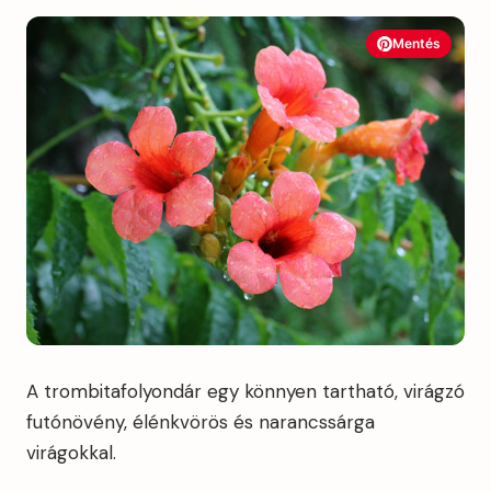
Mentés
A trombitafolyondár egy könnyen tartható, virágzó
futónövény, élénkvörös és narancssárga
virágokkal.