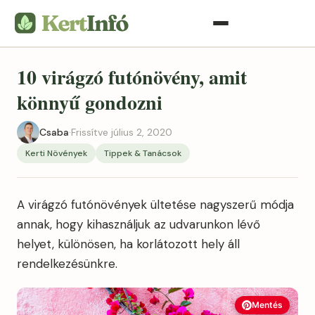
10 virágzó futónövény, amit
könnyű gondozni
Csaba
·
Frissítve július 2, 2020
Kerti Növények
Tippek & Tanácsok
A virágzó futónövények ültetése nagyszerű módja
annak, hogy kihasználjuk az udvarunkon lévő
helyet, különösen, ha korlátozott hely áll
rendelkezésünkre.
Mentés