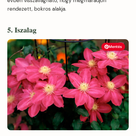
évben visszavágható, hogy megmaradjon
rendezett, bokros alakja.
5. Iszalag
Mentés