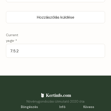
Current
ye@r
*
🪴 Kertinfo.com
Növénygondozási útmutató 2020 óta
Böngészés
Infó
Kövess