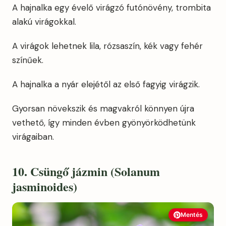
A hajnalka egy évelő virágzó futónövény, trombita
alakú virágokkal.
A virágok lehetnek lila, rózsaszín, kék vagy fehér
színűek.
A hajnalka a nyár elejétől az első fagyig virágzik.
Gyorsan növekszik és magvakról könnyen újra
vethető, így minden évben gyönyörködhetünk
virágaiban.
10. Csüngő jázmin (Solanum
jasminoides)
Mentés