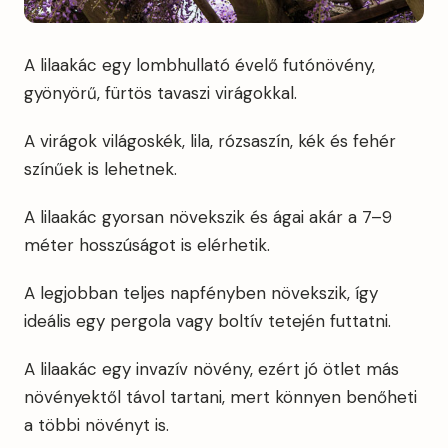
A lilaakác egy lombhullató évelő futónövény,
gyönyörű, fürtös tavaszi virágokkal.
A virágok világoskék, lila, rózsaszín, kék és fehér
színűek is lehetnek.
A lilaakác gyorsan növekszik és ágai akár a 7–9
méter hosszúságot is elérhetik.
A legjobban teljes napfényben növekszik, így
ideális egy pergola vagy boltív tetején futtatni.
A lilaakác egy invazív növény, ezért jó ötlet más
növényektől távol tartani, mert könnyen benőheti
a többi növényt is.