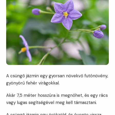
A csüngő jázmin egy gyorsan növekvő futónövény,
gyönyörű fehér virágokkal.
Akár 7,5 méter hosszúra is megnőhet, és egy rács
vagy lugas segítségével meg kell támasztani.
A csüngő jázmin egy örökzöld, és évente vissza