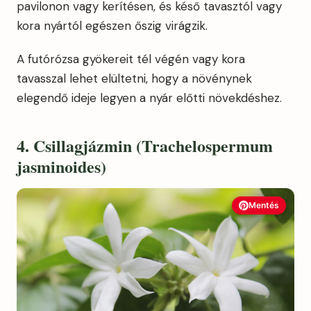
pavilonon vagy kerítésen, és késő tavasztól vagy
kora nyártól egészen őszig virágzik.
A futórózsa gyökereit tél végén vagy kora
tavasszal lehet elültetni, hogy a növénynek
elegendő ideje legyen a nyár előtti növekdéshez.
4. Csillagjázmin (Trachelospermum
jasminoides)
Mentés