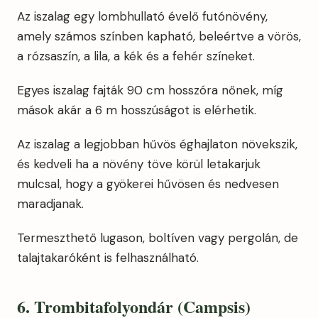
Az iszalag egy lombhullató évelő futónövény,
amely számos színben kapható, beleértve a vörös,
a rózsaszín, a lila, a kék és a fehér színeket.
Egyes iszalag fajták 90 cm hosszóra nőnek, míg
mások akár a 6 m hosszúságot is elérhetik.
Az iszalag a legjobban hűvös éghajlaton növekszik,
és kedveli ha a növény töve körül letakarjuk
mulcsal, hogy a gyökerei hűvösen és nedvesen
maradjanak.
Termeszthető lugason, boltíven vagy pergolán, de
talajtakaróként is felhasználható.
6. Trombitafolyondár (Campsis)