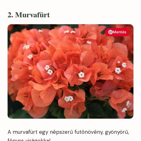
2. Murvafürt
Mentés
A murvafürt egy népszerű futónövény, gyönyörű,
fényes virágokkal.