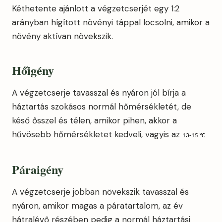
Kéthetente ajánlott a végzetcserjét egy 1:2
arányban hígított növényi táppal locsolni, amikor a
növény aktívan növekszik.
Hőigény
A végzetcserje tavasszal és nyáron jól bírja a
háztartás szokásos normál hőmérsékletét, de
késő ősszel és télen, amikor pihen, akkor a
hűvösebb hőmérsékletet kedveli, vagyis az
13-15
°C.
Páraigény
A végzetcserje jobban növekszik tavasszal és
nyáron, amikor magas a páratartalom, az év
hátralévő részében pedig a normál háztartási