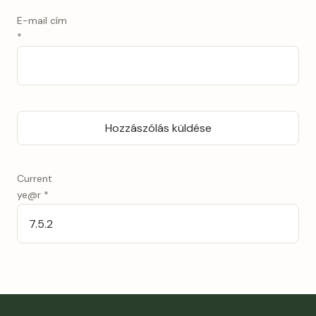
E-mail cím
*
Current
ye@r
*