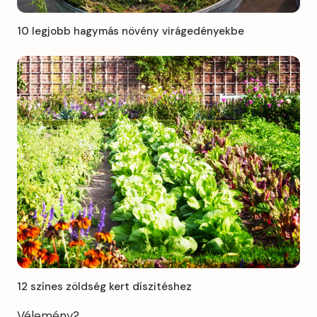
10 legjobb hagymás növény virágedényekbe
12 színes zöldség kert díszitéshez
Vélemény?