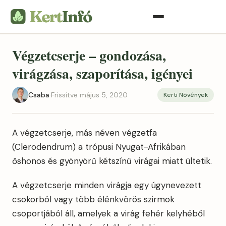
Végzetcserje – gondozása,
virágzása, szaporítása, igényei
Csaba
·
Frissítve május 5, 2020
Kerti Növények
A végzetcserje, más néven végzetfa
(Clerodendrum) a trópusi Nyugat-Afrikában
őshonos és gyönyörű kétszínű virágai miatt ültetik.
A végzetcserje minden virágja egy úgynevezett
csokorból vagy több élénkvörös szirmok
csoportjából áll, amelyek a virág fehér kelyhéből