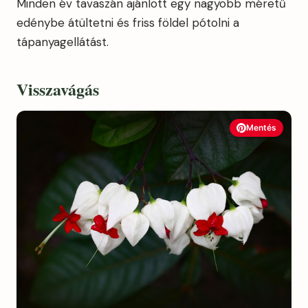
Minden év tavaszán ajánlott egy nagyobb méretű
edénybe átültetni és friss földel pótolni a
tápanyagellátást.
Visszavágás
Mentés