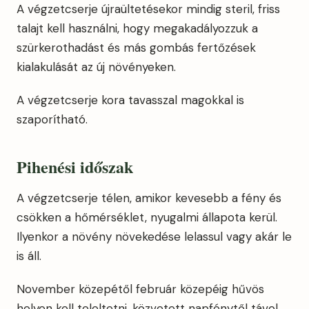
A végzetcserje újraültetésekor mindig steril, friss
talajt kell használni, hogy megakadályozzuk a
szürkerothadást és más gombás fertőzések
kialakulását az új növényeken.
A végzetcserje kora tavasszal magokkal is
szaporítható.
Pihenési időszak
A végzetcserje télen, amikor kevesebb a fény és
csökken a hőmérséklet, nyugalmi állapota kerül.
Ilyenkor a növény növekedése lelassul vagy akár le
is áll.
November közepétől február közepéig hűvös
helyen kell teleltetni, közvetett napfénytől távol,