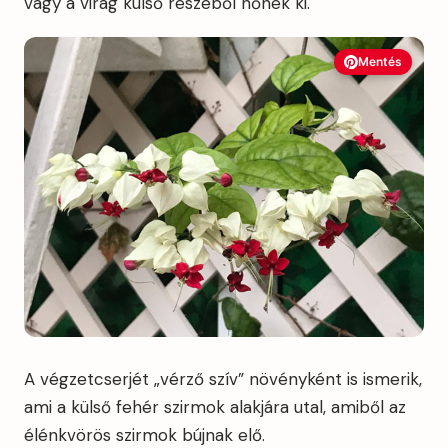
vagy a virág külső részéből nőnek ki.
Mentés
A végzetcserjét „vérző szív” növényként is ismerik,
ami a külső fehér szirmok alakjára utal, amiből az
élénkvörös szirmok bújnak elő.