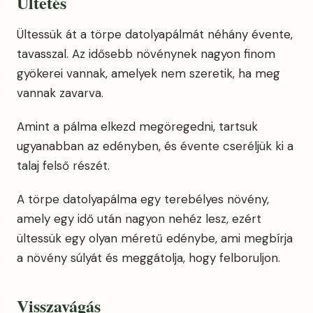
Ültetés
Ültessük át a törpe datolyapálmát néhány évente,
tavasszal. Az idősebb növénynek nagyon finom
gyökerei vannak, amelyek nem szeretik, ha meg
vannak zavarva.
Amint a pálma elkezd megöregedni, tartsuk
ugyanabban az edényben, és évente cseréljük ki a
talaj felső részét.
A törpe datolyapálma egy terebélyes növény,
amely egy idő után nagyon nehéz lesz, ezért
ültessük egy olyan méretű edénybe, ami megbírja
a növény súlyát és meggátolja, hogy felboruljon.
Visszavágás