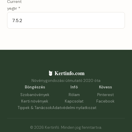
Current
ye@r
*
🪴 Kertinfo.com
Növénygondozási útmutató 2020 óta
Böngészés
Infó
Kövess
Szobanövények
Rólam
Pinterest
Kerti növények
Kapcsolat
Facebook
Tippek & Tanácsok
Adatvédelmi nyilatkozat
© 2026 Kertinfó. Minden jog fenntartva.