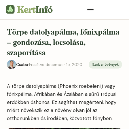
Törpe datolyapálma, főnixpálma
– gondozása, locsolása,
szaporítása
Csaba
·
Frissítve december 15, 2020
Szobanövények
A törpe datolyapálma (Phoenix roebelenii) vagy
főnixpálma, Afrikában és Ázsiában a sűrű trópusi
erdőkben őshonos. Ez segíthet megérteni, hogy
miért növekszik ez a növény olyan jól az
otthonunkban és irodában, közvetett fényben.