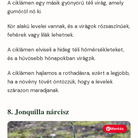
A ciklámen egy másik gyönyörű téli virág, amely
gumóról nő ki.
Kör alakú levelei vannak, és a virágok rózsaszínűek,
fehérek vagy lilák lehetnek.
A ciklámen elviseli a hideg téli hőmérsékleteket,
és a hűvösebb hónapokban virágzik.
A ciklámen hajlamos a rothadásra, ezért a legjobb,
ha a növény tövét öntözzük, hogy a levelek
szárazon maradjanak.
8. Jonquilla nárcisz
Mentés