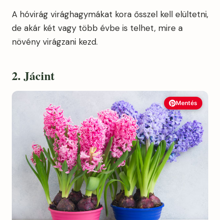
A hóvirág virághagymákat kora ősszel kell elültetni,
de akár két vagy több évbe is telhet, mire a
növény virágzani kezd.
2. Jácint
Mentés