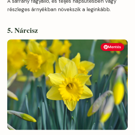
A sáfrány fagyálló, és teljes napsütésben vagy
részleges árnyékban növekszik a leginkább.
5. Nárcisz
Mentés