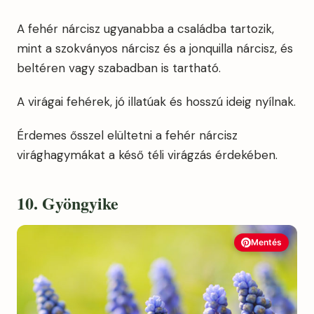
A fehér nárcisz ugyanabba a családba tartozik,
mint a szokványos nárcisz és a jonquilla nárcisz, és
beltéren vagy szabadban is tartható.
A virágai fehérek, jó illatúak és hosszú ideig nyílnak.
Érdemes ősszel elültetni a fehér nárcisz
virághagymákat a késő téli virágzás érdekében.
10. Gyöngyike
Mentés