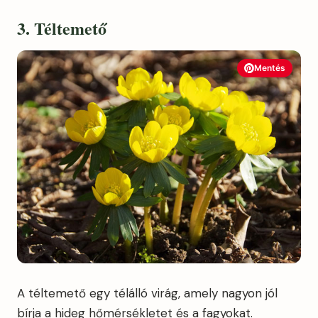
3. Téltemető
Mentés
A téltemető egy télálló virág, amely nagyon jól
bírja a hideg hőmérsékletet és a fagyokat.