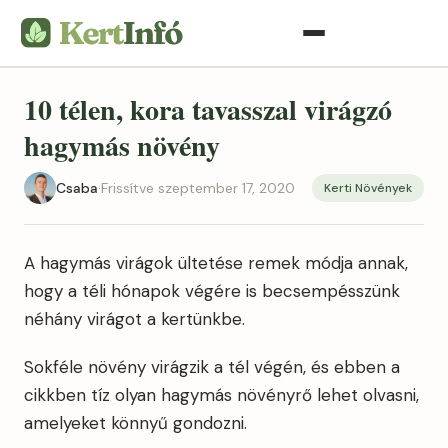
10 télen, kora tavasszal virágzó
hagymás növény
Csaba
·
Frissítve szeptember 17, 2020
Kerti Növények
A hagymás virágok ültetése remek módja annak,
hogy a téli hónapok végére is becsempésszünk
néhány virágot a kertünkbe.
Sokféle növény virágzik a tél végén, és ebben a
cikkben tíz olyan hagymás növényrő lehet olvasni,
amelyeket könnyű gondozni.