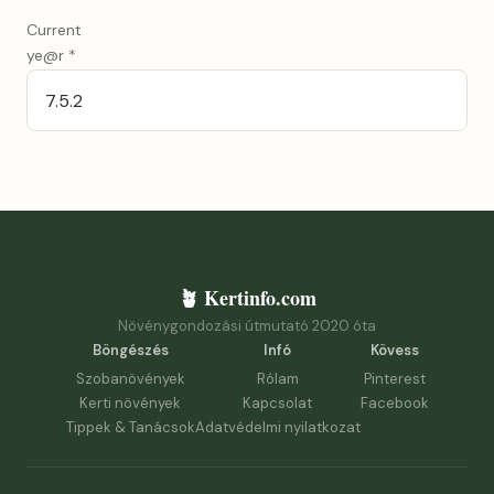
Current
ye@r
*
🪴 Kertinfo.com
Növénygondozási útmutató 2020 óta
Böngészés
Infó
Kövess
Szobanövények
Rólam
Pinterest
Kerti növények
Kapcsolat
Facebook
Tippek & Tanácsok
Adatvédelmi nyilatkozat