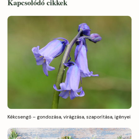
Kapcsolódó cikkek
Kékcsengő – gondozása, virágzása, szaporítása, igényei