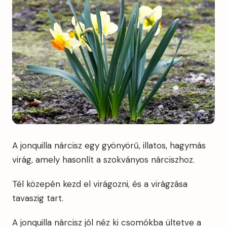
A jonquilla nárcisz egy gyönyörű, illatos, hagymás
virág, amely hasonlít a szokványos nárciszhoz.
Tél közepén kezd el virágozni, és a virágzása
tavaszig tart.
A jonquilla nárcisz jól néz ki csomókba ültetve a