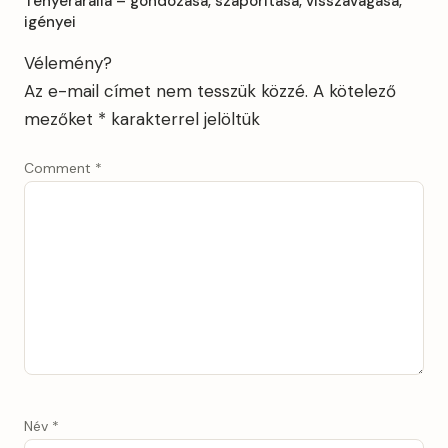
Tenyérarália – gondozása, szaporítása, visszavágása,
igényei
Vélemény?
Az e-mail címet nem tesszük közzé.
A kötelező
mezőket
*
karakterrel jelöltük
Comment
*
Név
*