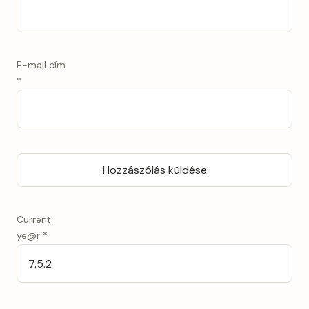
E-mail cím
*
Current
ye@r
*