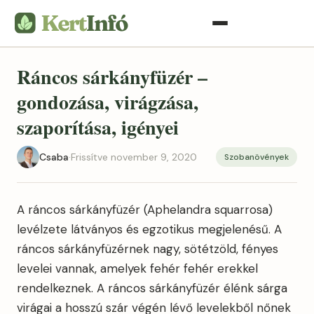
Ráncos sárkányfüzér –
gondozása, virágzása,
szaporítása, igényei
Csaba
·
Frissítve november 9, 2020
Szobanövények
A ráncos sárkányfüzér (Aphelandra squarrosa)
levélzete látványos és egzotikus megjelenésű. A
ráncos sárkányfüzérnek nagy, sötétzöld, fényes
levelei vannak, amelyek fehér fehér erekkel
rendelkeznek. A ráncos sárkányfüzér élénk sárga
virágai a hosszú szár végén lévő levelekből nőnek