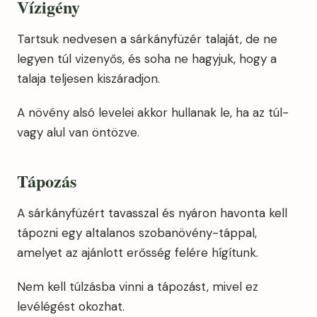
Vízigény
Tartsuk nedvesen a sárkányfüzér talaját, de ne
legyen túl vizenyős, és soha ne hagyjuk, hogy a
talaja teljesen kiszáradjon.
A növény alsó levelei akkor hullanak le, ha az túl-
vagy alul van öntözve.
Tápozás
A sárkányfüzért tavasszal és nyáron havonta kell
tápozni egy altalanos szobanövény-táppal,
amelyet az ajánlott erősség felére hígítunk.
Nem kell túlzásba vinni a tápozást, mivel ez
levélégést okozhat.