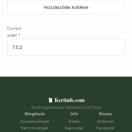
Current
ye@r
*
🪴 Kertinfo.com
Növénygondozási útmutató 2020 óta
Böngészés
Infó
Kövess
Szobanövények
Rólam
Pinterest
Kerti növények
Kapcsolat
Facebook