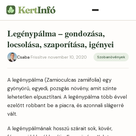
Legénypálma – gondozása,
locsolása, szaporítása, igényei
Csaba
·
Frissítve november 10, 2020
Szobanövények
A legénypálma (Zamioculcas zamiifolia) egy
gyönyörű, egyedi, pozsgás növény, amit szinte
lehetetlen elpusztítani. A legénypálma több évvel
ezelőtt robbant be a piacra, és azonnali slágerré
vált.
A legénypálmának hosszú szárait sok, kövér,