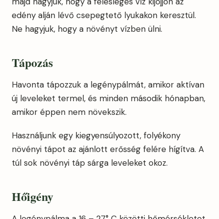
majd hagyjuk, hogy a felesleges víz kijöjjön az
edény alján lévő csepegtető lyukakon keresztül.
Ne hagyjuk, hogy a növényt vízben ülni.
Tápozás
Havonta tápozzuk a legénypálmát, amikor aktívan
új leveleket termel, és minden második hónapban,
amikor éppen nem növekszik.
Használjunk egy kiegyensúlyozott, folyékony
növényi tápot az ajánlott erősség felére hígítva. A
túl sok növényi táp sárga leveleket okoz.
Hőigény
A legénypálma a 16 – 27° C közötti hőmérsékletet