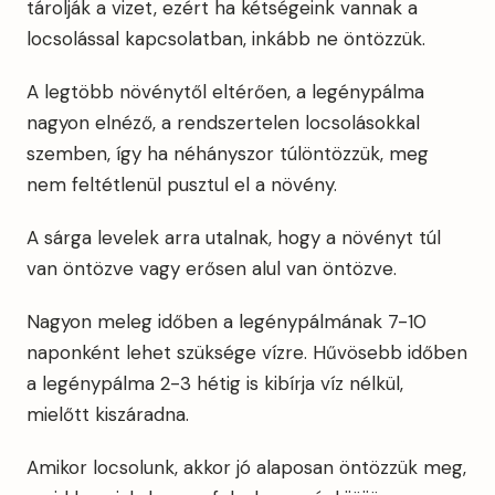
tárolják a vizet, ezért ha kétségeink vannak a
locsolással kapcsolatban, inkább ne öntözzük.
A legtöbb növénytől eltérően, a legénypálma
nagyon elnéző, a rendszertelen locsolásokkal
szemben, így ha néhányszor túlöntözzük, meg
nem feltétlenül pusztul el a növény.
A sárga levelek arra utalnak, hogy a növényt túl
van öntözve vagy erősen alul van öntözve.
Nagyon meleg időben a legénypálmának 7-10
naponként lehet szüksége vízre. Hűvösebb időben
a legénypálma 2-3 hétig is kibírja víz nélkül,
mielőtt kiszáradna.
Amikor locsolunk, akkor jó alaposan öntözzük meg,