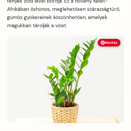
fényes zöld levél borítja. Ez a növény Kelet-
Afrikában őshonos, meglehetősen szárazságtűrő,
gumós gyökereinek köszönhetően, amelyek
magukban tárolják a vizet.
Mentés