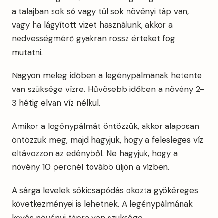
a talajban sok só vagy túl sok növényi táp van,
vagy ha lágyított vizet használunk, akkor a
nedvességmérő gyakran rossz érteket fog
mutatni.
Nagyon meleg időben a legénypálmának hetente
van szüksége vízre. Hűvösebb időben a növény 2-
3 hétig elvan víz nélkül.
Amikor a legénypálmát öntözzük, akkor alaposan
öntözzük meg, majd hagyjuk, hogy a felesleges víz
eltávozzon az edényből. Ne hagyjuk, hogy a
növény 10 percnél tovább üljön a vízben.
A sárga levelek sókicsapódás okozta gyökéreges
következményei is lehetnek. A legénypálmának
kevés növényi tápra van szüksége.