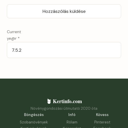
Current
ye@r
*
🪴 Kertinfo.com
Növénygondozási útmutató 2020 óta
Böngészés
Infó
Kövess
Szobanövények
Rólam
Pinterest