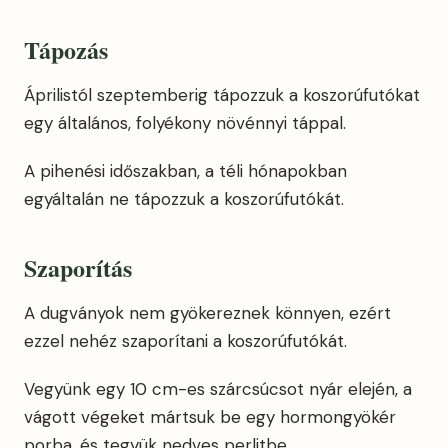
Tápozás
Áprilistól szeptemberig tápozzuk a koszorúfutókat
egy általános, folyékony növénnyi táppal.
A pihenési időszakban, a téli hónapokban
egyáltalán ne tápozzuk a koszorúfutókát.
Szaporítás
A dugványok nem gyökereznek könnyen, ezért
ezzel nehéz szaporítani a koszorúfutókát.
Vegyünk egy 10 cm-es szárcsúcsot nyár elején, a
vágott végeket mártsuk be egy hormongyökér
porba, és tegyük nedves perlitbe.