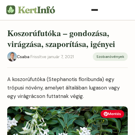
Koszorúfutóka – gondozása,
virágzása, szaporítása, igényei
Csaba
·
Frissítve január 7, 2021
Szobanövények
A koszorúfutóka (Stephanotis floribunda) egy
trópusi növény, amelyet általában lugason vagy
egy virágrácson futtatnak végig.
Mentés