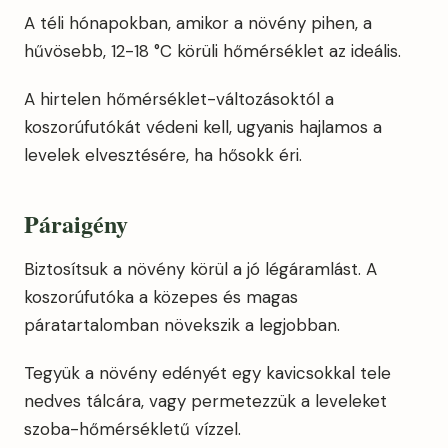
A téli hónapokban, amikor a növény pihen, a
hűvösebb, 12-18 °C körüli hőmérséklet az ideális.
A hirtelen hőmérséklet-változásoktól a
koszorúfutókát védeni kell, ugyanis hajlamos a
levelek elvesztésére, ha hősokk éri.
Páraigény
Biztosítsuk a növény körül a jó légáramlást. A
koszorúfutóka a közepes és magas
páratartalomban növekszik a legjobban.
Tegyük a növény edényét egy kavicsokkal tele
nedves tálcára, vagy permetezzük a leveleket
szoba-hőmérsékletű vízzel.