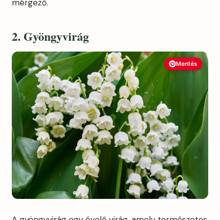
mérgező.
2. Gyöngyvirág
Mentés
A gyöngyvirág egy évelő virág, amely természetes