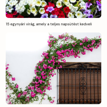
15 egynyári virág, amely a teljes napsütést kedveli