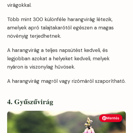
virágokkal.
Több mint 300 különféle harangvirág létezik,
amelyek apró talajtakarótól egészen a magas
növényig terjedhetnek.
A harangvirág a teljes napsütést kedveli, és
legjobban azokat a helyeket kedveli, melyek
nyáron is viszonylag hűvösek.
A harangvirág magról vagy rizómáról szaporítható.
4. Gyűszűvirág
Mentés