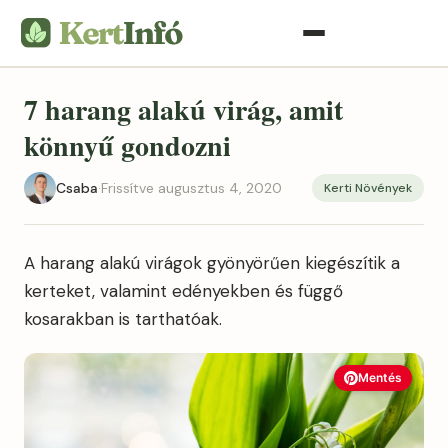
7 harang alakú virág, amit
könnyű gondozni
Csaba
·
Frissítve augusztus 4, 2020
Kerti Növények
A harang alakú virágok gyönyörűen kiegészítik a
kerteket, valamint edényekben és függő
kosarakban is tarthatóak.
Mentés