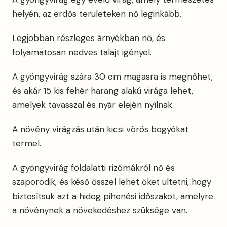
helyén, az erdős területeken nő leginkább.
Legjobban részleges árnyékban nő, és
folyamatosan nedves talajt igényel.
A gyöngyvirág szára 30 cm magasra is megnőhet,
és akár 15 kis fehér harang alakú virága lehet,
amelyek tavasszal és nyár elején nyílnak.
A növény virágzás után kicsi vörös bogyókat
termel.
A gyöngyvirág földalatti rizómákról nő és
szaporodik, és késő ősszel lehet őket ültetni, hogy
biztosítsuk azt a hideg pihenési időszakot, amelyre
a növénynek a növekedéshez szüksége van.