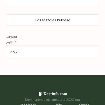
Current
ye@r
*
🪴 Kertinfo.com
Növénygondozási útmutató 2020 óta
Böngészés
Infó
Kövess