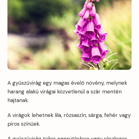
A gyűszűvirág egy magas évelő növény, melynek
harang alakú virágai közvetlenül a szár mentén
hajtanak.
A virágok lehetnek lila, rózsaszín, sárga, fehér vagy
piros színűek.
A gyűszűvirág teljes napsütésben vagy részleges