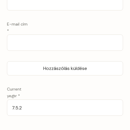
E-mail cím
*
Current
ye@r
*