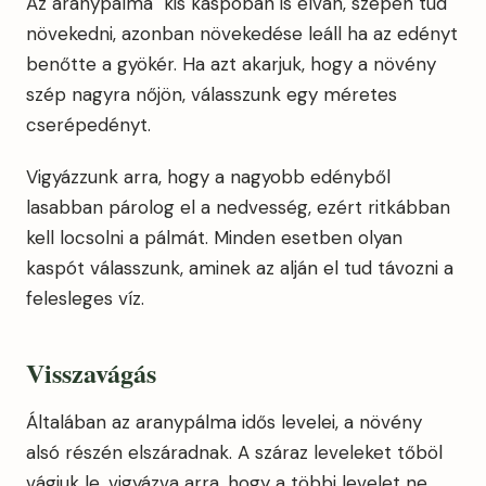
Az aranypálma kis kaspóban is elvan, szépen tud
növekedni, azonban növekedése leáll ha az edényt
benőtte a gyökér. Ha azt akarjuk, hogy a növény
szép nagyra nőjön, válasszunk egy méretes
cserépedényt.
Vigyázzunk arra, hogy a nagyobb edényből
lasabban párolog el a nedvesség, ezért ritkábban
kell locsolni a pálmát. Minden esetben olyan
kaspót válasszunk, aminek az alján el tud távozni a
felesleges víz.
Visszavágás
Általában az aranypálma idős levelei, a növény
alsó részén elszáradnak. A száraz leveleket tőböl
vágjuk le, vigyázva arra, hogy a többi levelet ne