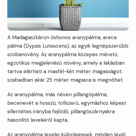
A Madagaszkáron őshonos aranypálma, areca
pálma (Dypsis Lutescens), az egyik legnépszerűbb
szobanövény. Az aranypálma közepes méretű,
egzotikus megjelenésű növény, amely a lakásban
tartva elérheti a masfél-két méter magasságot;
szabadban akár 25 méter magasra is megnőhet.
Az aranypálma, más néven pillangópálma,
becenevét a hosszú, tollszerű, egymáshoz képest
ellentétes irányba fejlődő, pillangószárnyakra
hasonlító leveleiről kapta.
Az aranypálma levelei különlegesek, minden levél