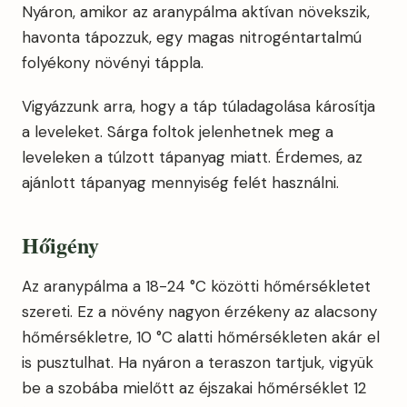
Nyáron, amikor az aranypálma aktívan növekszik,
havonta tápozzuk, egy magas nitrogéntartalmú
folyékony növényi táppla.
Vigyázzunk arra, hogy a táp túladagolása károsítja
a leveleket. Sárga foltok jelenhetnek meg a
leveleken a túlzott tápanyag miatt. Érdemes, az
ajánlott tápanyag mennyiség felét használni.
Hőigény
Az aranypálma a 18-24 °C közötti hőmérsékletet
szereti. Ez a növény nagyon érzékeny az alacsony
hőmérsékletre, 10 °C alatti hőmérsékleten akár el
is pusztulhat. Ha nyáron a teraszon tartjuk, vigyük
be a szobába mielőtt az éjszakai hőmérséklet 12