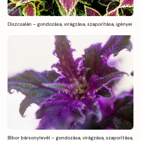
Díszcsalán – gondozása, virágzása, szaporítása, igényei
Bíbor bársonylevél – gondozása, virágzása, szaporítása,