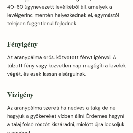
40-60 úgynevezett levélkéből áll, amelyek a
levélgerinc mentén helyezkednek el, egymástól
telejsen függetlenül fejlődnek.
Fényigény
Az aranypálma erős, közvetett fényt igényel. A
túlzott fény vagy közvetlen nap megégíti a levelek
végét, és ezek lassan elsárgulnak.
Vízigény
Az aranypálma szereti ha nedves a talaj, de ne
hagyjuk a gyökereket vízben állni. Érdemes hagyni
a talaj felső részét kiszáradni, mielőtt újra locsoljuk
a növényt.