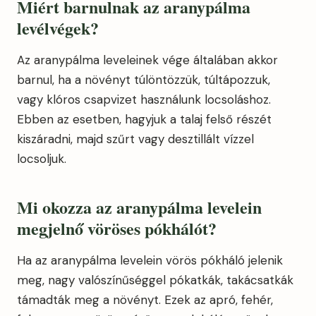
Miért barnulnak az aranypálma
levélvégek?
Az aranypálma leveleinek vége általában akkor
barnul, ha a növényt túlöntözzük, túltápozzuk,
vagy klóros csapvizet használunk locsoláshoz.
Ebben az esetben, hagyjuk a talaj felső részét
kiszáradni, majd szűrt vagy desztillált vízzel
locsoljuk.
Mi okozza az aranypálma levelein
megjelnő vöröses pókhálót?
Ha az aranypálma levelein vörös pókháló jelenik
meg, nagy valószínűséggel pókatkák, takácsatkák
támadták meg a növényt. Ezek az apró, fehér,