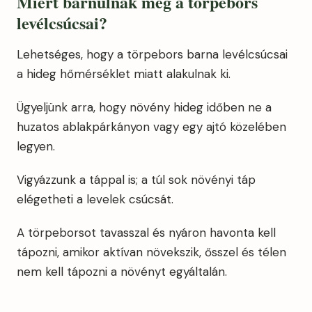
Miért barnulnak meg a
törpebors
levélcsúcsai?
Lehetséges, hogy a törpebors barna levélcsúcsai
a hideg hőmérséklet miatt alakulnak ki.
Ügyeljünk arra, hogy növény hideg időben ne a
huzatos ablakpárkányon vagy egy ajtó közelében
legyen.
Vigyázzunk a táppal is; a túl sok növényi táp
elégetheti a levelek csúcsát.
A törpeborsot tavasszal és nyáron havonta kell
tápozni, amikor aktívan növekszik, ősszel és télen
nem kell tápozni a növényt egyáltalán.