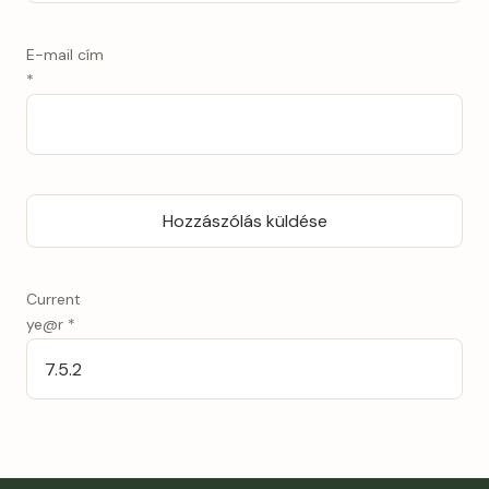
E-mail cím
*
Current
ye@r
*