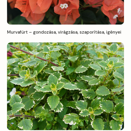
Murvafürt – gondozása, virágzása, szaporítása, igényei