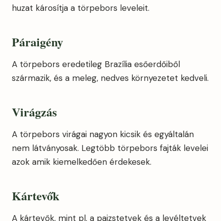
huzat károsítja a törpebors leveleit.
Páraigény
A törpebors eredetileg Brazília esőerdőiből
származik, és a meleg, nedves környezetet kedveli.
Virágzás
A törpebors virágai nagyon kicsik és egyáltalán
nem látványosak. Legtöbb törpebors fajták levelei
azok amik kiemelkedően érdekesek.
Kártevők
A kártevők, mint pl. a pajzstetvek és a levéltetvek