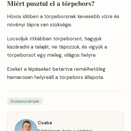
Miért pusztul el a
törpebors?
Hűvös időben a törpeborsnak kevesebb vízre és
növényi tápra van szüksége.
Locsoljuk ritkábban törpeborsot, hagyjuk
kiszáradni a talaját, ne tápozzuk, és vigyük a
törpeborsot egy meleg, világos helyre.
Ezeket a lépéseket betartva remélhetőleg
hamarosan helyreáll a törpebors állapota.
Szobanövények
Csaba
Küldetésem, hogy a szakmai