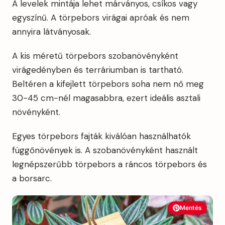
A levelek mintája lehet márványos, csíkos vagy
egyszínű. A törpebors virágai apróak és nem
annyira látványosak.
A kis méretű törpebors szobanövényként
virágedényben és terráriumban is tartható.
Beltéren a kifejlett törpebors soha nem nő meg
30-45 cm-nél magasabbra, ezert ideális asztali
növényként.
Egyes törpebors fajták kiválóan használhatók
függőnövények is. A szobanövényként használt
legnépszerűbb törpebors a ráncos törpebors és
a borsarc.
Mentés