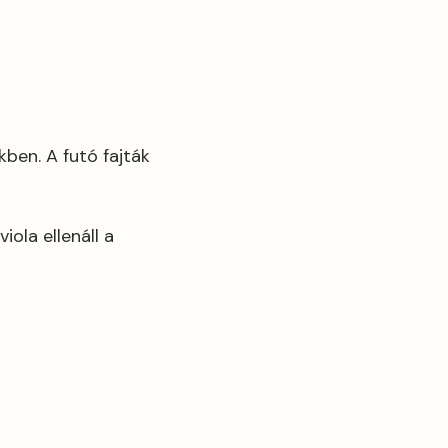
kben. A futó fajták
iola ellenáll a