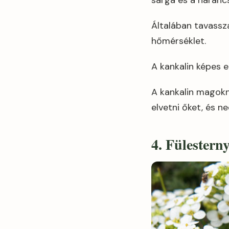
sárga és a narancs
Általában tavassza
hőmérséklet.
A kankalin képes e
A kankalin magokna
elvetni őket, és ne
4. Fülestern