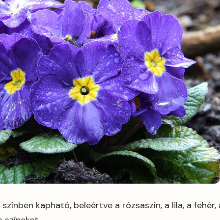
zínben kapható, beleértve a rózsaszín, a lila, a fehér, a