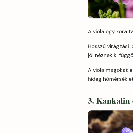
A viola egy kora t
Hosszú virágzási i
jól néznek ki füg
A viola magokat el
hideg hőmérsékletn
3. Kankalin 