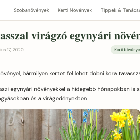
Szobanövények
Kerti Növények
Tippek & Tanács
vasszal virágzó egynyári növé
nius 17, 2020
Kerti Növénye
vényel, bármilyen kertet fel lehet dobni kora tavassza
vaszi egynyári növényekkel a hidegebb hónapokban is s
i ágyásokban és a virágedényekben.