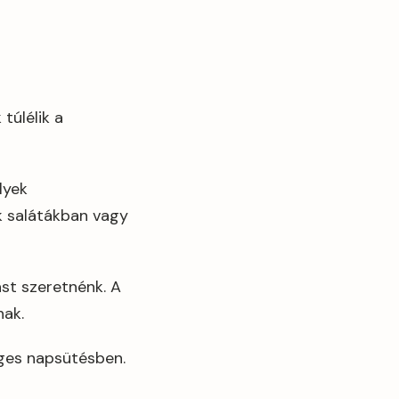
túlélik a
lyek
ók salátákban vagy
st szeretnénk. A
nak.
eges napsütésben.