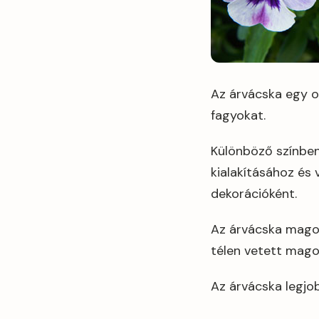
Az árvácska egy ol
fagyokat.
Különböző színben
kialakításához és
dekorációként.
Az árvácska magok
télen vetett mago
Az árvácska legjo