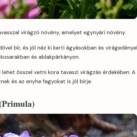
avasszal virágzó növény, amelyet egynyári növény.
dővel bír, és jól néz ki kerti ágyásokban és virágedénye
gőkosarakban és ablakpárkányon.
 lehet ősszel vetni kora tavaszi virágzás érdekében. A v
ek és az enyhe fagyokat is jól bírja.
(Primula)