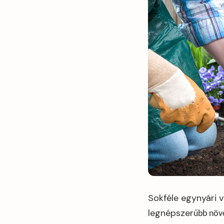
Sokféle egynyári v
legnépszer
ű
bb növé