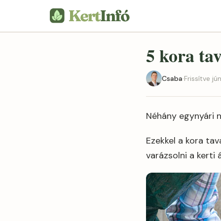
5 kora ta
Csaba
·
Frissítve jú
Néhány egynyári nö
Ezekkel a kora ta
varázsolni a kert