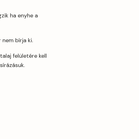
gzik ha enyhe a
nem bírja ki.
laj felületére kell
sírázásuk.