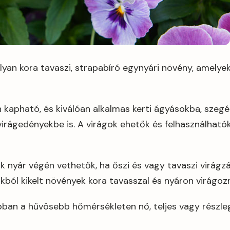
yan kora tavaszi, strapabíró egynyári növény, amelyek 
 kapható, és kiválóan alkalmas kerti ágyásokba, szegé
 virágedényekbe is. A virágok ehetők és felhasználhat
 nyár végén vethetők, ha őszi és vagy tavaszi virágzá
kból kikelt növények kora tavasszal és nyáron virágoz
bban a hűvösebb hőmérsékleten nő, teljes vagy részl