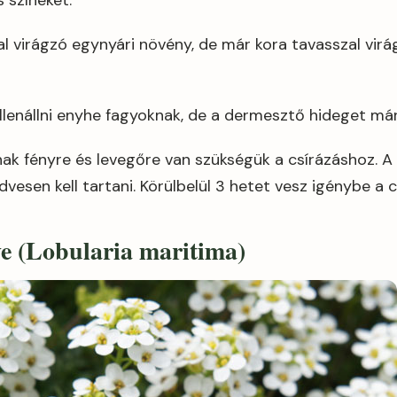
 színeket.
l virágzó egynyári növény, de már kora tavasszal virá
llenállni enyhe fagyoknak, de a dermesztő hideget már 
k fényre és levegőre van szükségük a csírázáshoz. A ta
dvesen kell tartani. Körülbelül 3 hetet vesz igénybe a c
ye (Lobularia maritima)