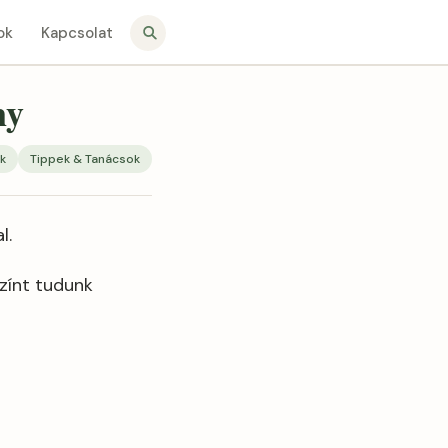
ok
Kapcsolat
ny
k
Tippek & Tanácsok
l.
zínt tudunk