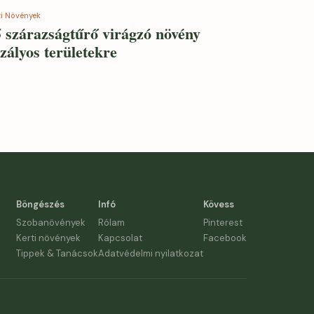
ti Növények
 szárazságtűrő virágzó növény
zályos területekre
Böngészés
Infó
Kövess
Szobanövények
Rólam
Pinterest
Kerti növények
Kapcsolat
Facebook
Tippek & Tanácsok
Adatvédelmi nyilatkozat