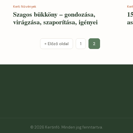
Kerti Növények
Ker
Szagos bükköny – gondozása,
15
virágzása, szaporítása, igényei
as
« Előző oldal
1
2
© 2026 Kertinfó. Minden jog fenntartva.