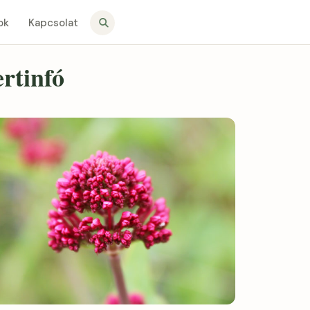
ok
Kapcsolat
ertinfó