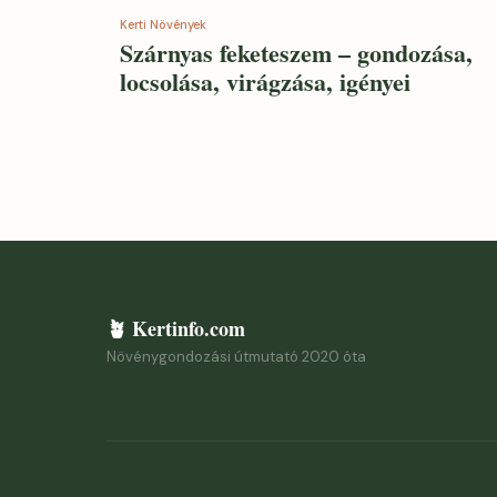
Kerti Növények
Szárnyas feketeszem – gondozása,
locsolása, virágzása, igényei
🪴 Kertinfo.com
Növénygondozási útmutató 2020 óta