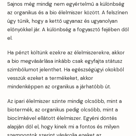
Sajnos még mindig nem egyértelmű a különbség
az organikus és a bio élelmiszer között. A felszínen
úgy tűnik, hogy a kettő ugyanaz és ugyanolyan
előnyökkel jár. A különbség a fogyasztó fejében dől
el.
Ha pénzt költünk ezekre az élelmiszerekre, akkor
a bio megvásárlása inkább csak egyfajta státusz
szimbólumot jelenthet. Ha egészségügyi okokból
vesszük ezeket a termékeket, akkor
mindenképpen az organikus a járhatóbb út.
Az ipari élelmiszer szinte mindig olcsóbb, mint a
biotermék, az organikus pedig olcsóbb, mint a
biocímkével ellátott élelmiszer. Egyéni döntés
alapján dől el, hogy kinek mi a fontos és milyen
szempontok szerint vásárolja ezeket az