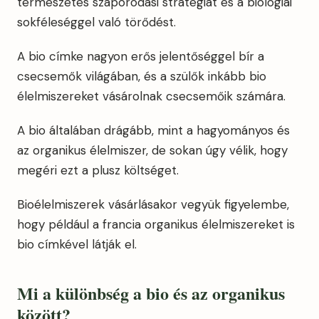
természetes szaporodási stratégiát és a biológiai
sokféleséggel való törődést.
A bio címke nagyon erős jelentőséggel bír a
csecsemők világában, és a szülők inkább bio
élelmiszereket vásárolnak csecsemőik számára.
A bio általában drágább, mint a hagyományos és
az organikus élelmiszer, de sokan úgy vélik, hogy
megéri ezt a plusz költséget.
Bioélelmiszerek vásárlásakor vegyük figyelembe,
hogy például a francia organikus élelmiszereket is
bio címkével látják el.
Mi a k
ülönbség a bio és az organikus
között?