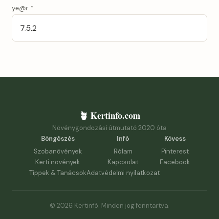
ye@r
*
🪴 Kertinfo.com
Növénygondozási útmutató 2020 óta
Böngészés
Infó
Kövess
Szobanövények
Rólam
Pinterest
Kerti növények
Kapcsolat
Facebook
Tippek & Tanácsok
Adatvédelmi nyilatkozat
© 2026 Kertinfó. Minden jog fenntartva.