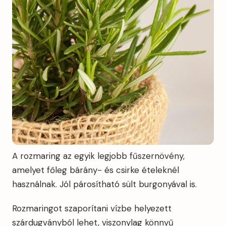
A rozmaring az egyik legjobb fűszernövény,
amelyet főleg bárány- és csirke ételeknél
használnak. Jól párosítható sült burgonyával is.
Rozmaringot szaporítani vízbe helyezett
szárdugványból lehet, viszonylag könnyű