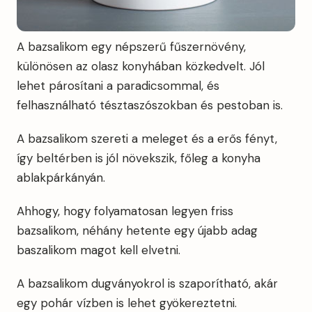
A bazsalikom egy népszerű fűszernövény,
különösen az olasz konyhában közkedvelt. Jól
lehet párosítani a paradicsommal, és
felhasználható tésztaszószokban és pestoban is.
A bazsalikom szereti a meleget és a erős fényt,
így beltérben is jól növekszik, főleg a konyha
ablakpárkányán.
Ahhogy, hogy folyamatosan legyen friss
bazsalikom, néhány hetente egy újabb adag
baszalikom magot kell elvetni.
A bazsalikom dugványokrol is szaporítható, akár
egy pohár vízben is lehet gyökereztetni.