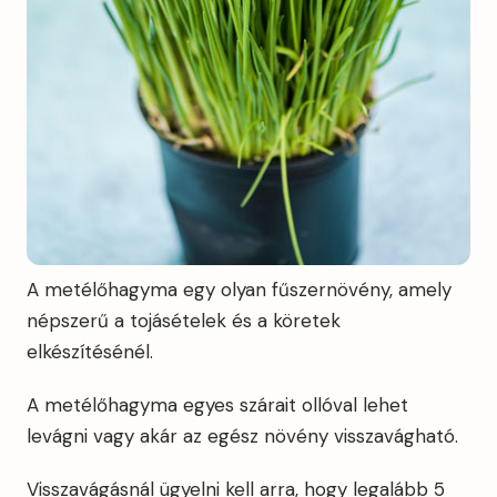
A metélőhagyma egy olyan fűszernövény, amely
népszerű a tojásételek és a köretek
elkészítésénél.
A metélőhagyma egyes szárait ollóval lehet
levágni vagy akár az egész növény visszavágható.
Visszavágásnál ügyelni kell arra, hogy legalább 5