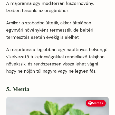
A majoránna egy mediterrán fűszernövény,
ízeiben hasonló az oregánóhoz.
Amikor a szabadba ültetik, akkor általában
egynyári növényként termesztik, de beltéri
termesztés esetén évekig is elélhet.
A majoránna a legjobban egy napfényes helyen, jó
vízelvezető tulajdonságokkal rendelkező talajban
növekszik, és rendszeresen vissza lehet vágni,
hogy ne nőjön túl nagyra vagy ne legyen fás.
5. Menta
Mentés